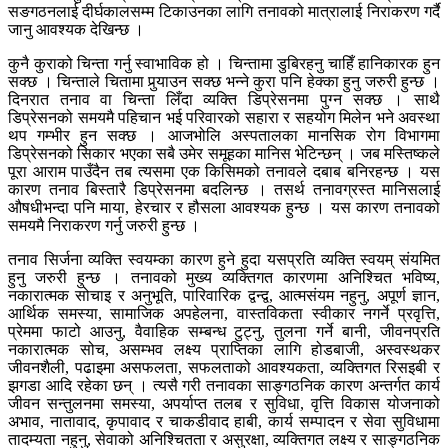
सङगठनलाई दीर्घकालसम्म टिकाउनका लागि तनावको मात्रालाई निराकरण गर्दै
जानु आवश्यक देखिन्छ ।
कुनै कुराको चिन्ता गर्नु स्वाभाविक हो । चिन्तामा डुबिरहनु चाहिँ हानिकारक हुन
सक्छ । चिन्ताले चितामा पुर्‍याउन सक्छ भन्ने कुरा पनि हेक्का हुनु जरुरी हुन्छ ।
दिनरात तनाव वा चिन्ता लिँदा व्यक्ति डिप्रेसनमा पुग्न सक्छ । साथै
डिप्रेसनको समयमै पहिचान भई परिवारको सहारा र सहयोग मिलेन भने अवस्था
थप गम्भीर हुन सक्छ । आजभोलि अस्पतालका मानसिक रोग विभागमा
डिप्रेसनको सिकार भएका सबै उमेर समूहका मानिस भेटिन्छन् । जब मस्तिष्कले
पूरा आराम पाउँदैन तब त्यसमा एक किसिमको तनावले दबाब बनिरहन्छ । यस
कारण तनाव बिस्तारै डिप्रेसनमा बदलिन्छ । तसर्थ तनावग्रस्त मानिसलाई
औषधीभन्दा पनि माया, हेरचार र हौसला आवश्यक हुन्छ । यस कारण तनावको
समयमै निराकरण गर्नु जरुरी हुन्छ ।
तनाव सिर्जना व्यक्ति स्वयम्का कारण हुने हुदा यसप्रति व्यक्ति स्वयम् संयमित
हुनु जरुरी हुन्छ । तनावको मुख्य व्यक्तिगत कारणमा अनिश्चित भविष्य,
नकारात्मक सोचाइ र अनुभूति, पारिवारिक द्वन्द्व, आत्मसंयम नहुनु, अपूर्ण ज्ञान,
आर्थिक समस्या, सामाजिक अपहेलना, वास्तविकता स्वीकार नगर्ने प्रवृत्ति,
प्रेममा फाटो आउनु, वैवाहिक सम्बन्ध टुट्नु, तुलना गर्ने बानी, जीवनप्रति
नकारात्मक सोच, असम्भव लक्ष्य प्राप्तिका लागि होडबाजी, अस्वस्थकर
जीवनशैली, पढाइमा असफलता, सफलताको आवश्यकता, व्यक्तिगत रिसइबी र
झगडा आदि रहेका छन् । त्यसै गरी तनावका साङ्गठनिक कारण अन्तर्गत कार्य
जीवन सन्तुलनमा समस्या, अपर्याप्त तलब र सुविधा, वृत्ति विकास योजनाको
अभाव, नातावाद, कृपावाद र चाकडीवाद हाबी, कार्य सम्पादन र सेवा सुविधामा
तादम्यता नहुनु, सेवाको अनिश्चितता र असुरक्षा, व्यक्तिगत लक्ष्य र साङ्गठनिक