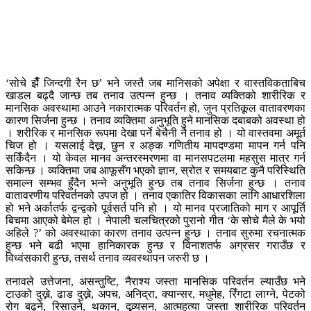
‘सोचे झैँ जिन्दगी रैन छ’ भने जस्तै जब मानिसको अपेक्षा र वास्तविकताबिच
खाडल बढ्दै जान्छ तब तनाव उत्पन्न हुन्छ । तनाव व्यक्तिको शारीरिक र
मानसिक अवस्थामा आउने नकारात्मक परिवर्तन हो, जुन प्रतिकूल वातावरणका
कारण सिर्जना हुन्छ । तनाव व्यक्तिमा अनुभूति हुने मानसिक दबाबको अवस्था हो
। शरीरिक र मानसिक रूपमा देखा पर्ने बेचैनी नै तनाव हो । यो वास्तवमा अमूर्त
चिज हो । यसलाई देख्न, छुन र अङ्क गणितीय मापदण्डमा मापन गर्न पनि
सकिँदैन । यो केवल मानव अन्तरस्मरणमा वा मानसपटलमा महसुस मात्र गर्न
सकिन्छ । व्यक्तिमा जब आफूसँग भएको ज्ञान, स्रोत र समयबाट कुनै परिस्थिति
समाल्न सम्भव हुँदैन भन्ने अनुभूति हुन्छ तब तनाव सिर्जना हुन्छ । तनाव
वातावरणीय परिवर्तनको उपज हो । तनाव एकातिर विकासका लागि आधारशिला
हो भने अर्कातर्फ द्वन्द्वको पूर्वसर्त पनि हो । यो मानव प्रजातिको माग र आपूर्ति
बिचमा आएको बेमेल हो । नेपाली चलचित्रको पुरानो गीत ‘के सोचे मैले के भयो
अहिले ?’ को अवस्थाका कारण तनाव उत्पन्न हुन्छ । तनाव सुरुमा रचनात्मक
हुन्छ भने बढी भएमा हानिकारक हुन्छ र विनाशतर्फ अग्रसर गराउँछ र
विध्वंसकारी हुन्छ, तसर्थ तनाव व्यवस्थापन जरुरी छ ।
तनावले उत्तेजना, असन्तुष्टि, नैराश्य जस्ता मानसिक परिवर्तन ल्याउँछ भने
टाउको दुख्ने, ढाड दुख्ने, अपच, अनिद्रा, क्यान्सर, मधुमेह, रिँगटा लाग्ने, पेटको
रोग बढ्ने, रिसाउने, थकान, दुव्र्यसन, आत्महत्या जस्ता शारीरिक परिवर्तन