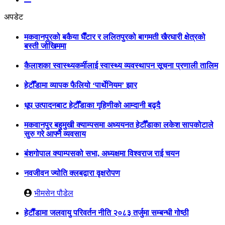
अपडेट
मकवानपुरको बकैया घैँटार र ललितपुरको बागमती खैरघारी क्षेत्रको
बस्ती जोखिममा
कैलाशका स्वास्थ्यकर्मीलाई स्वास्थ्य व्यवस्थापन सूचना प्रणाली तालिम
हेटौँडामा व्यापक फैलियो ‘पार्थेनियम’ झार
धूप उत्पादनबाट हेटौँडाका गृहिणीको आम्दानी बढ्दै
मकवानपुर बहुमुखी क्याम्पसमा अध्ययनत हेटौँडाका लकेश सापकोटाले
सुरु गरे आफ्नै व्यवसाय
बंशगोपाल क्याम्पसको सभा, अध्यक्षमा विश्वराज राई चयन
नवजीवन ज्योति क्लबद्वारा वृक्षरोपण
भीमसेन पौडेल
हेटाैँडामा जलवायु परिवर्तन नीति २०८३ तर्जुमा सम्बन्धी गोष्ठी