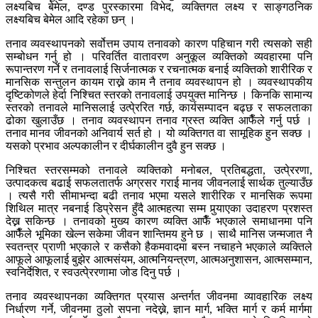
लक्ष्यबिच बेमेल, दण्ड पुरस्कारमा विभेद, व्यक्तिगत लक्ष्य र साङ्गठनिक
लक्ष्यबिच बेमेल आदि रहेका छन् ।
तनाव व्यवस्थापनको सर्वोत्तम उपाय तनावको कारण पहिचान गरी त्यसको सही
सम्बोधन गर्नु हो । परिवर्तित वातावरण अनुकूल व्यक्तिको व्यवहारमा पनि
रूपान्तरण गर्ने र तनावलाई सिर्जनात्मक र रचनात्मक बनाई व्यक्तिको शारीरिक र
मानसिक सन्तुलन कायम राख्ने काम नै तनाव व्यवस्थापन हो । व्यवस्थापकीय
दृष्टिकोणले हेर्दा निश्चित स्तरको तनावलाई उपयुक्त मानिन्छ । किनकि सामान्य
स्तरको तनावले मानिसलाई उत्पे्ररित गर्छ, कार्यसम्पादन बढ्छ र सफलताका
ढोका खुलाउँछ । तनाव व्यवस्थापन तनाव ग्रस्त व्यक्ति आफैँले गर्नु पर्छ ।
तनाव मानव जीवनको अनिवार्य सर्त हो । यो व्यक्तिगत वा सामूहिक हुन सक्छ ।
यसको प्रभाव अल्पकालीन र दीर्घकालीन दुवै हुन सक्छ ।
निश्चित स्तरसम्मको तनावले व्यक्तिको मनोबल, प्रतिबद्धता, उत्पे्ररणा,
उत्पादकत्व बढाई सफलतातर्फ अग्रसर गराई मानव जीवनलाई सार्थक तुल्याउँछ
। त्यसै गरी सीमाभन्दा बढी तनाव भएमा यसले शारीरिक र मानसिक रूपमा
शिथिल मात्र नबनाई डिप्रेसन हुँदै आत्महत्या सम्म पुर्‍याएका उदाहरण प्रशस्त
देख्न सकिन्छ । तनावको मुख्य कारण व्यक्ति आफैँ भएकाले समाधानमा पनि
आफैँले भूमिका खेल्न सकेमा जीवन शान्तिमय हुने छ । साथै मानिस जन्मजात नै
स्वतन्त्र प्राणी भएकाले र कसैको हैकमवादमा बस्न नचाहने भएकाले व्यक्तिले
आफूले आफूलाई बुझेर आत्मसंयम, आत्मनियन्त्रण, आत्मअनुशासन, आत्मसम्मान,
स्वनिर्देशित, र स्वउत्पे्ररणामा जोड दिनु पर्छ ।
तनाव व्यवस्थापनका व्यक्तिगत प्रयास अन्तर्गत जीवनमा व्यावहारिक लक्ष्य
निर्धारण गर्ने, जीवनमा ठुलो सपना नदेख्ने, ज्ञान मार्ग, भक्ति मार्ग र कर्म मार्गमा