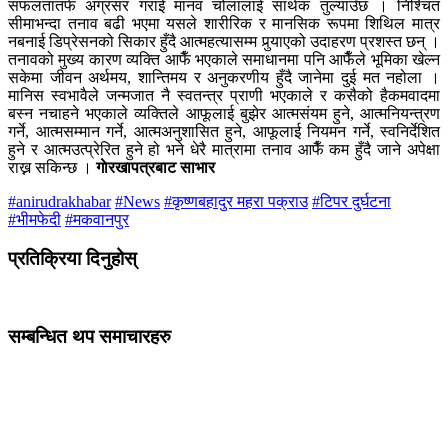
सफलतातर्फ अग्रसर गराई मानव चोलालाई सार्थक तुल्याउँछ । निश्चित
सीमाभन्दा तनाव बढी भएमा यसले शारीरिक र मानसिक रूपमा शिथिल मात्र
नबनाई डिप्रेसनको सिकार हुँदै आत्महत्यासम्म पुर्‍याएको उदाहरण प्रशस्त छन् ।
तनावको मुख्य कारण व्यक्ति आफैँ भएकाले समाधानमा पनि आफैँले भूमिका खेल्न
सकेमा जीवन अर्थमय, शान्तिमय र अनुकरणीय हुँदै जानेमा दुई मत नहोला ।
मानिस स्वभावैले जन्मजात नै स्वतन्त्र प्राणी भएकाले र कसैको हैकमवादमा
बस्न नचाहने भएकाले व्यक्तिले आफूलाई बुझेर आत्मसंयम हुने, आत्मनियन्त्रण
गर्ने, आत्मसम्मान गर्ने, आत्मअनुशासित हुने, आफूलाई नियमन गर्ने, स्वनिर्देशित
हुने र आत्मउत्प्रेरित हुने हो भने धेरै मात्रामा तनाव आफैँ कम हुँदै जाने अपेक्षा
राख्न सकिन्छ ।
गाेरखापत्रबाट साभार
#anirudrakhabar
#News
#कृष्णबहादुर महरा पक्राउ
#टिपर दुर्घटना
#भीमफेदी
#मकवानपुर
प्रतिक्रिया दिनुहोस्
सम्बन्धित थप समाचारहरु