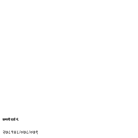
कम्पनी दर्ता नं.
२७८१४८/०७८/०७९