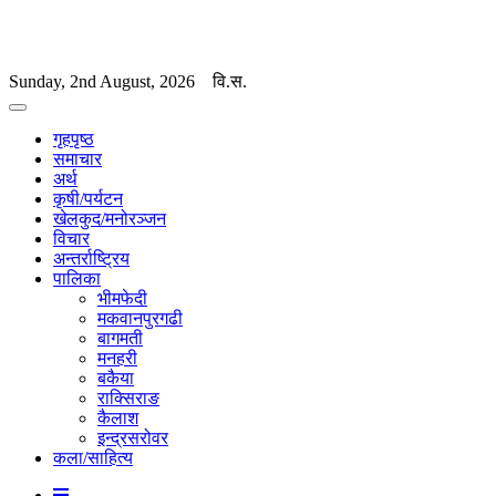
Sunday, 2nd August, 2026
वि.स.
गृहपृष्ठ
समाचार
अर्थ
कृषी/पर्यटन
खेलकुद/मनोरञ्जन
विचार
अन्तर्राष्ट्रिय
पालिका
भीमफेदी
मकवानपुरगढी
बागमती
मनहरी
बकैया
राक्सिराङ
कैलाश
इन्द्रसरोवर
कला/साहित्य