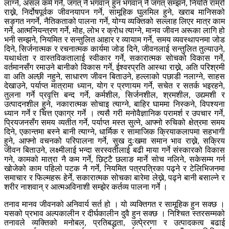
लाग्ने, असल कर्म गर्ने, जगत् नै भगवान् हुन भगवान् नै जगत् सम्झने, नियति राम्रो
राख्ने, निर्दोषपूर्वक जीवनयापन गर्ने, सामूहिक घुलमिल हुने, खराब मानिसको
सङ्गत नगर्ने, नैतिकताको पालना गर्ने, योग्य व्यक्तिको सल्लाह लिएर मात्र काम
गर्ने, आत्मनियन्त्रण गर्ने, मोह, लोभ र क्रोध त्याग्ने, मानव जीवन अरूका लागि हो
भनी सम्झने, नियमित र सन्तुलित आहार र व्यायाम गर्ने, समय व्यवस्थापनमा जोड
दिने, सिर्जनात्मक र रचनात्मक कार्यमा जोड दिने, जीवनलाई सन्तुलित तुल्याउने,
यथार्थता र वास्तविकतालाई स्वीकार गर्ने, सकारात्मक सोचको विकास गर्ने,
वर्तमानसँग रमाउने बानीको विकास गर्ने, ईश्वरप्रति आस्था राख्ने, अति परिश्रमी
वा अति अल्छी नहुने, साधारण जीवन बिताउने, हल्लाको पछाडी नलाग्ने, साहस
देखाउने, पर्याप्त मात्रामा ध्यान, योग र प्रणायम गर्ने, सचेत र सतर्क भइरहने,
तुलना गर्ने प्रवृत्ति बन्द गर्ने, कर्मशील, सिर्जनशील, श्रमशील, उद्यमशी र
उत्पादनशील हुने, नकारात्मक सोचाइ त्याग्ने, बाहिर घाममा निस्कने, विपश्यना
ध्यान गर्ने र चित्त एकाग्र गर्ने । त्यसै गरी मनोवैज्ञानिक परामर्श र उपचार गर्ने,
प्रियजनसँग समय व्यतीत गर्ने, पर्याप्त मस्त सुत्ने, आफ्नो रुचिको क्षेत्रमा समय
दिने, एकान्तमा बस्ने बानी त्याग्ने, धार्मिक र सामाजिक क्रियाकलापमा सहभागी
हुने, आफ्नो वचनको परिपालना गर्ने, सुख दुःखमा समान भाव राख्ने, सक्रिय
जीवन बिताउने, लक्ष्मीलाई भन्दा सरस्वतीलाई बढी माया गर्ने संस्कारको विकास
गने, कामको मात्रा नै कम गर्ने, छिट्टै छलाङ मार्ने सोच नलिने, सकेसम्म गर्न
खोजेको काम पहिलो पटक नै गर्ने, नियमित पत्रपत्रिका पढ्ने र टेलिभिजनमा
समाचार र फिल्महरू हेर्ने, सकारात्मक सोचका बारेमा लेख्ने, पढ्ने बानी बसाल्ने र
शरीर नाशवान् र आत्मअविनाशी सम्झेर कर्तव्य पालना गर्ने ।
तनाव मानव जीवनको अनिवार्य सर्त हो । यो व्यक्तिगत र सामूहिक हुन सक्छ ।
यसको प्रभाव अल्पकालीन र दीर्घकालीन दुवै हुन सक्छ । निश्चित स्तरसम्मको
तनावले व्यक्तिको मनोबल, प्रतिबद्धता, उत्पे्ररणा र उत्पादकत्व बढाई