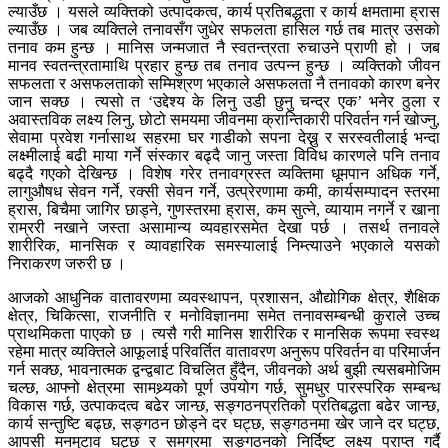
ल्याउँछ । यसले व्यक्तिको उत्पादकत्व, कार्य प्रतिबद्धता र कार्य क्षमतामा ह्रास
ल्याउँछ । जब व्यक्तिले तनावसँग जुधेर सफलता हासिल गर्छ तब मात्र उसको
तनाव कम हुन्छ । मानिस जन्मजात नै स्वतन्त्रता रुचाउने प्राणी हो । जब
मानव स्वतन्त्रतामाथि प्रहार हुन्छ तब तनाव उत्पन्न हुन्छ । व्यक्तिको जीवन
सफलता र असफलताको सम्मिश्रण भएकाले असफलता नै तनावको कारण बनेर
जान सक्छ । त्यसो त ‘उद्देश्य के लिनु उडी छुनु चन्द्र एक’ भनेर ठुला र
अवास्तविक लक्ष्य लिनु, छोटो समयमा जीवनमा क्रान्तिकारी परिवर्तन गर्न खोज्नु,
सेवामा प्रवेश गर्नासाथ सहरमा घर गाडीको सपना देख्नु र सरस्वतीलाई भन्दा
लक्ष्मीलाई बढी माया गर्ने संस्कार बढ्दै जानु जस्ता विविध कारणले पनि तनाव
बढ्दै गएको देखिन्छ । विशेष गरेर तनावग्रस्त व्यक्तिमा धूमपान अधिक गर्ने,
लागुऔषध सेवन गर्ने, रक्सी सेवन गर्ने, उत्प्रेरणामा कमी, कार्यसम्पादन स्तरमा
ह्रास, बिचैमा जागिर छाड्ने, गुणस्तरमा ह्रास, कम सुत्ने, व्यायाम नगर्ने र खाना
राम्ररी नखाने जस्ता असामान्य व्यवहारसमेत देखा पर्छ । तसर्थ तनावले
शारीरिक, मानसिक र व्यावहारिक समस्यालाई निम्त्याउने भएकाले यसको
निराकरण जरुरी छ ।
आजको आधुनिक वातावरणमा व्यवस्थापन, प्रशासन, औद्योगिक क्षेत्र, शैक्षिक
क्षेत्र, चिकित्सा, राजनीति र मनोविज्ञानमा समेत तनावसम्बन्धी कुराले उच्च
प्राथमिकता पाएको छ । त्यसै गरी मानिस शारीरिक र मानसिक रूपमा स्वस्थ
रहेमा मात्र व्यक्तिले आफूलाई परिवर्तित वातावरण अनुरूप परिवर्तन वा परिमार्जन
गर्न सक्छ, भावनात्मक द्वन्द्वबाट विचलित हुँदैन, जीवनको अर्थ बुझी त्यसबमोजिम
चल्छ, आफ्नो क्षेत्रमा सामथ्र्यको पूर्ण उपयोग गर्छ, सुमधुर पारस्परिक सम्बन्ध
विकास गर्छ, उत्पाकदत्व बढेर जान्छ, सङ्गठनप्रतिको प्रतिबद्धता बढेर जान्छ,
कार्य सन्तुष्टि बढ्छ, सङ्गठन छोड्ने दर घट्छ, सङ्गठनमा खेर जाने दर घट्छ,
आपसी मनमुटाव घट्छ र समग्रमा सङ्गठनको निर्दिष्ट लक्ष्य प्राप्त गर्दै