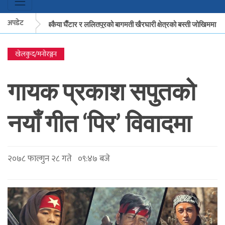
अपडेट
मकवानपुरको बकैया घैँटार र ललितपुरको बागमती खैरघारी क्षेत्रको बस्ती जोखिममा
खेलकुद/मनोरञ्जन
मकवानपुरको बकैया घैँटार र ललितपुरको बागमती खैरघारी क्षेत्रको बस्ती जोखिममा
गायक प्रकाश सपुतको
नयाँ गीत ‘पिर’ विवादमा
२०७८ फाल्गुन २८ गते ०९:४७ बजे