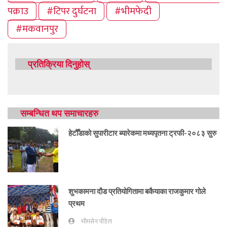
पक्राउ
#टिपर दुर्घटना
#भीमफेदी
#मकवानपुर
प्रतिक्रिया दिनुहोस्
सम्बन्धित थप समाचारहरु
हेटौँडाको सुपारीटार ब्यारेकमा मध्यपृतना ट्रफी-२०८३ सुरु
शुभकामना दौड प्रतियोगितामा बकैयाका राजकुमार गोले
प्रथम
भीमसेन पौडेल