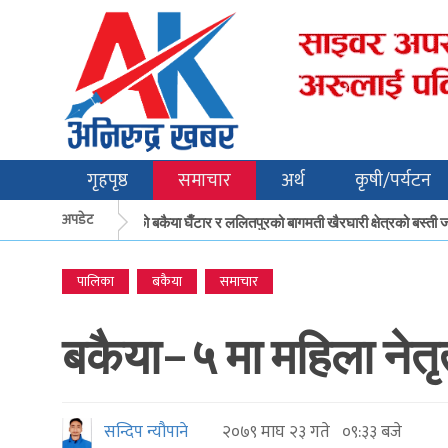
गृहपृष्ठ
समाचार
अर्थ
कृषी/पर्यटन
अपडेट
मकवानपुरको बकैया घैँटार र ललितपुरको बागमती खैरघारी क्षेत्रको बस्ती जो
पालिका
बकैया
समाचार
बकैया–५ मा महिला नेतृ
सन्दिप न्यौपाने
२०७९ माघ २३ गते ०९:३३ बजे