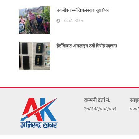
नवजीवन ज्योति क्लबद्वारा वृक्षरोपण
भीमसेन पौडेल
हेटौँडाबाट अनलाइन ठगी गिरोह पक्राउ
कम्पनी दर्ता नं.
सञ्चा
२७८१४८/०७८/०७९
०००