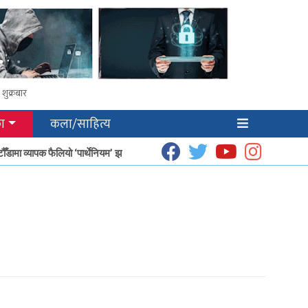
शुक्रबार
ा
कला/साहित्य
डामा व्यापक फैलियो ‘पार्थेनियम’ झार
धूप उत्पादनबाट हेटौँडाका गृहिणीको आम्दानी बढ्दै