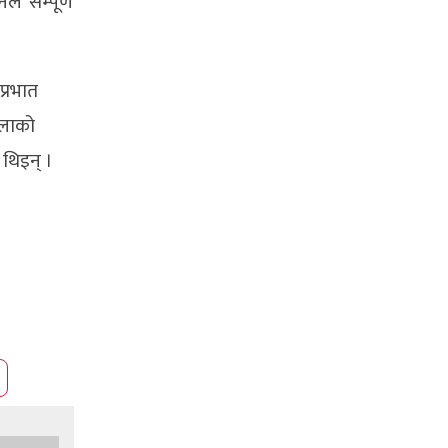
े सम्पूर्ण
प्रभात
िलाको
 थिइन् ।