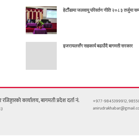
हेटाैँडामा जलवायु परिवर्तन नीति २०८३ तर्जुमा सम्ब
इजरायलसँग सहकार्य बढाउँदै बागमती सरकार
र रजिष्ट्रारकाे कार्यालय, बागमती प्रदेश दर्ता नं.
+977-9845399912, 985
anirudrakhabar@gmail.
९३