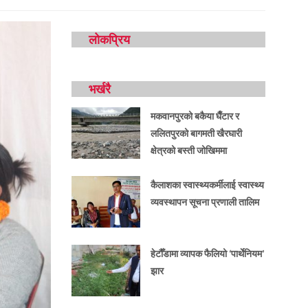
लोकप्रिय
भर्खरै
मकवानपुरको बकैया घैँटार र
ललितपुरको बागमती खैरघारी
क्षेत्रको बस्ती जोखिममा
कैलाशका स्वास्थ्यकर्मीलाई स्वास्थ्य
व्यवस्थापन सूचना प्रणाली तालिम
हेटौँडामा व्यापक फैलियो ‘पार्थेनियम’
झार