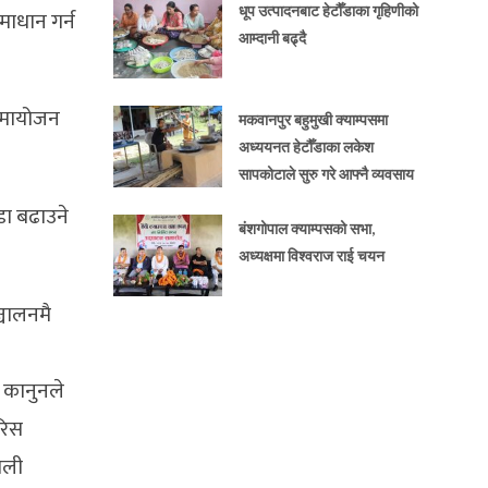
धूप उत्पादनबाट हेटौँडाका गृहिणीको
समाधान गर्न
आम्दानी बढ्दै
 समायोजन
मकवानपुर बहुमुखी क्याम्पसमा
अध्ययनत हेटौँडाका लकेश
सापकोटाले सुरु गरे आफ्नै व्यवसाय
डा बढाउने
बंशगोपाल क्याम्पसको सभा,
अध्यक्षमा विश्वराज राई चयन
्चालनमै
र कानुनले
रिस
ाली