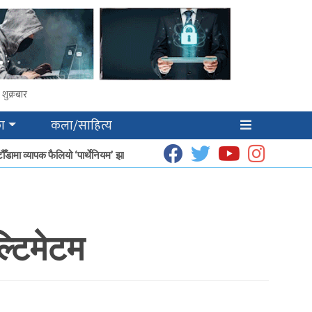
शुक्रबार
ा
कला/साहित्य
डामा व्यापक फैलियो ‘पार्थेनियम’ झार
धूप उत्पादनबाट हेटौँडाका गृहिणीको आम्दानी बढ्दै
्टिमेटम