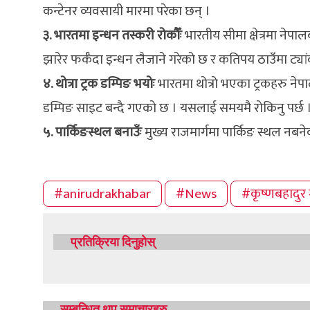
कन्टेनर व्यवसायी मारमा परेका छन् ।
३. भारतमा इन्धन तस्करी रोकौँः
भारतीय सीमा क्षेत्रमा नेप
झारेर फर्कँदा इन्धन लैजाने गरेको छ र कतिपय ठाउँमा ट्य
४. थोत्रा ट्रक डम्पिङ भयोः
भारतमा थोत्रो भएका ट्रकहरु नेप
डम्पिङ साइट बन्दै गएको छ । यसलाई समयमै रोकिनु पर्छ 
५. पार्किङस्थल बनाउँः
मुख्य राजमार्गमा पार्किङ स्थल नबनेक
#anirudrakhabar
#News
#कृष्णबहादुर 
प्रतिक्रिया दिनुहोस्
सम्बन्धित थप समाचारहरु