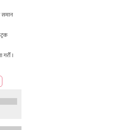
मा समान
ट्रक
 गरौँ ।