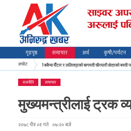
गृहपृष्ठ
समाचार
अर्थ
कृषी/पर्यटन
अपडेट
मकवानपुरको बकैया घैँटार र ललितपुरको बागमती खैरघारी क्षेत्रको बस्ती जो
राजनीति
समाचार
मुख्यमन्त्रीलाई ट्रक व
२०७८ चैत्र ०१ गते ०७:२० बजे