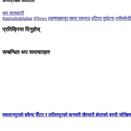
अनिरुद्रखबर संवाददाता
थप जानकारी
#anirudrakhabar
#News
#कृष्णबहादुर महरा पक्राउ
#टिपर दुर्घटना
#भीमफेदी
प्रतिक्रिया दिनुहोस्
सम्बन्धित थप समाचारहरु
मकवानपुरको बकैया घैँटार र ललितपुरको बागमती खैरघारी क्षेत्रको बस्ती जोखिम