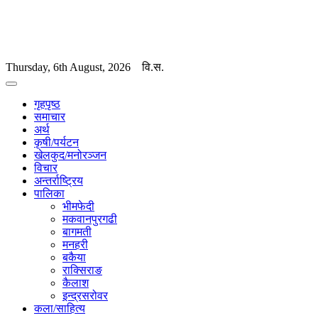
Thursday, 6th August, 2026
वि.स.
गृहपृष्ठ
समाचार
अर्थ
कृषी/पर्यटन
खेलकुद/मनोरञ्जन
विचार
अन्तर्राष्ट्रिय
पालिका
भीमफेदी
मकवानपुरगढी
बागमती
मनहरी
बकैया
राक्सिराङ
कैलाश
इन्द्रसरोवर
कला/साहित्य