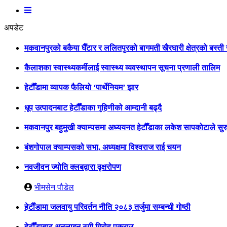
अपडेट
मकवानपुरको बकैया घैँटार र ललितपुरको बागमती खैरघारी क्षेत्रको बस्त
कैलाशका स्वास्थ्यकर्मीलाई स्वास्थ्य व्यवस्थापन सूचना प्रणाली तालिम
हेटौँडामा व्यापक फैलियो ‘पार्थेनियम’ झार
धूप उत्पादनबाट हेटौँडाका गृहिणीको आम्दानी बढ्दै
मकवानपुर बहुमुखी क्याम्पसमा अध्ययनत हेटौँडाका लकेश सापकोटाले सुरु
बंशगोपाल क्याम्पसको सभा, अध्यक्षमा विश्वराज राई चयन
नवजीवन ज्योति क्लबद्वारा वृक्षरोपण
भीमसेन पौडेल
हेटाैँडामा जलवायु परिवर्तन नीति २०८३ तर्जुमा सम्बन्धी गोष्ठी
हेटौँडाबाट अनलाइन ठगी गिरोह पक्राउ