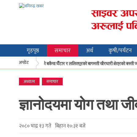
गृहपृष्ठ
समाचार
अर्थ
कृषी/पर्यटन
अपडेट
मकवानपुरको बकैया घैँटार र ललितपुरको बागमती खैरघारी क्षेत्रको बस्ती 
अध्यात्म
समाचार
ज्ञानोदयमा योग तथा जीव
२०८० भाद्र १३ गते बिहान १०:३१ बजे