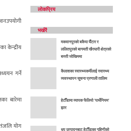
लोकप्रिय
जीवनउपयोगी
भर्खरै
मकवानपुरको बकैया घैँटार र
 केन्द्रीय
ललितपुरको बागमती खैरघारी क्षेत्रको
बस्ती जोखिममा
कैलाशका स्वास्थ्यकर्मीलाई स्वास्थ्य
ध्ययन गर्ने
व्यवस्थापन सूचना प्रणाली तालिम
एतका बारेमा
हेटौँडामा व्यापक फैलियो ‘पार्थेनियम’
झार
 पतंजलि योग
धूप उत्पादनबाट हेटौँडाका गृहिणीको