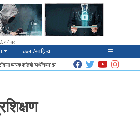
ते, शनिबार
ा
कला/साहित्य
ौँडामा व्यापक फैलियो ‘पार्थेनियम’ झार
धूप उत्पादनबाट हेटौँडाका गृहिणीको आम्दानी बढ्द
रशिक्षण