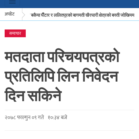
अपडेट
मकवानपुरको बकैया घैँटार र ललितपुरको बागमती खैरघारी क्षेत्रको बस्ती जोखिममा
समाचार
मकवानपुरको बकैया घैँटार र ललितपुरको बागमती खैरघारी क्षेत्रको बस्ती जोखिममा
मतदाता परिचयपत्रको
प्रतिलिपि लिन निवेदन
दिन सकिने
२०७८ फाल्गुन ०९ गते १०:३४ बजे