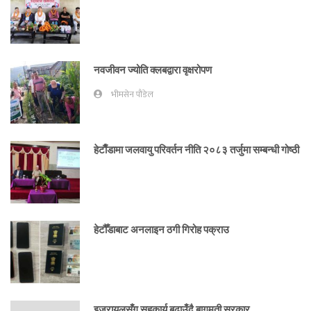
नवजीवन ज्योति क्लबद्वारा वृक्षरोपण
भीमसेन पौडेल
हेटाैँडामा जलवायु परिवर्तन नीति २०८३ तर्जुमा सम्बन्धी गोष्ठी
हेटौँडाबाट अनलाइन ठगी गिरोह पक्राउ
इजरायलसँग सहकार्य बढाउँदै बागमती सरकार