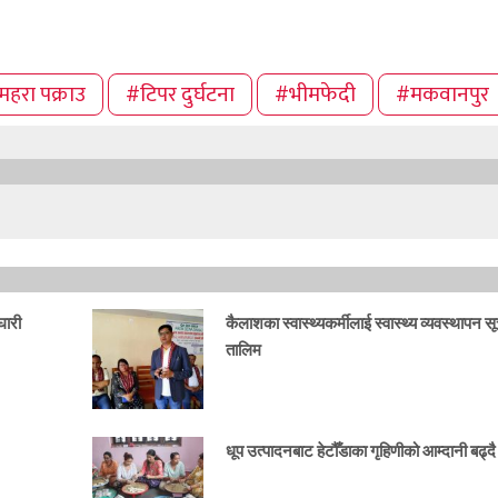
महरा पक्राउ
#टिपर दुर्घटना
#भीमफेदी
#मकवानपुर
घारी
कैलाशका स्वास्थ्यकर्मीलाई स्वास्थ्य व्यवस्थापन स
तालिम
धूप उत्पादनबाट हेटौँडाका गृहिणीको आम्दानी बढ्दै