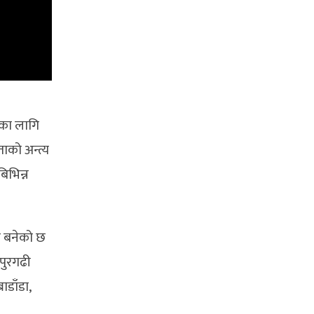
सका लागि
ाको अन्त्य
िभिन्न
र बनेको छ
नपुरगढी
ाडाँडा,