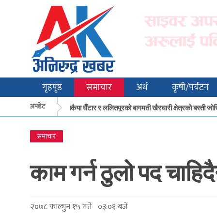
गृहपृष्ठ
समाचार
अर्थ
कृषी/पर्यटन
अपडेट
मकवानपुरको बकैया घैँटार र ललितपुरको बागमती खैरघारी क्षेत्रको बस्ती जोखिम
समाचार
काम गर्न ठुलो पद चाहिदै
२०७८ फाल्गुन १५ गते ०३:०१ बजे