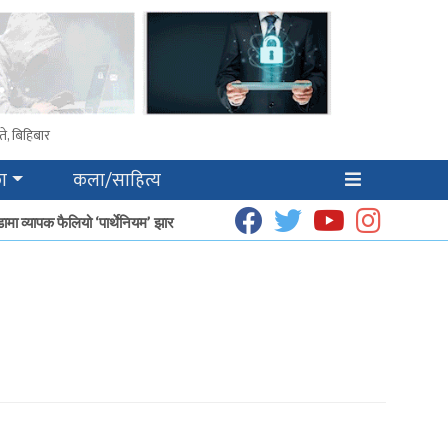
े, बिहिबार
ा
कला/साहित्य
ा व्यापक फैलियो ‘पार्थेनियम’ झार
धूप उत्पादनबाट हेटौँडाका गृहिणीको आम्दानी बढ्दै