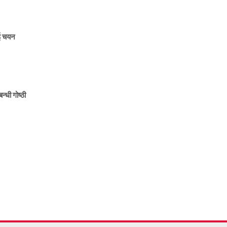
ाई चयन
न्धी गोष्ठी