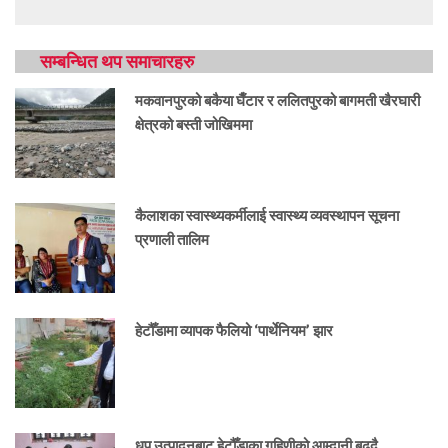
सम्बन्धित थप समाचारहरु
मकवानपुरको बकैया घैँटार र ललितपुरको बागमती खैरघारी
क्षेत्रको बस्ती जोखिममा
कैलाशका स्वास्थ्यकर्मीलाई स्वास्थ्य व्यवस्थापन सूचना
प्रणाली तालिम
हेटौँडामा व्यापक फैलियो ‘पार्थेनियम’ झार
धूप उत्पादनबाट हेटौँडाका गृहिणीको आम्दानी बढ्दै