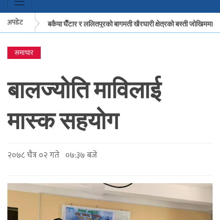
अपडेट
मकवानपुरको बकैया घैँटार र ललितपुरको बागमती खैरघारी क्षेत्रको बस्ती जोखिममा
समाचार
मकवानपुरको बकैया घैँटार र ललितपुरको बागमती खैरघारी क्षेत्रको बस्ती जोखिममा
बालज्योति माविलाई
मास्क सहयोग
२०७८ चैत्र ०२ गते ०७:३७ बजे