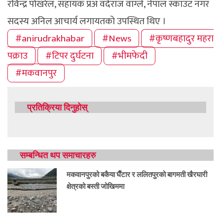
रविन्द्र पोखरेल, सहायक प्रअ वर्दराज वाग्ले, नेपाल स्काउट नगर
सदस्य अनिल आचार्य लगायतको उपस्थित थिए ।
#anirudrakhabar
#News
#कृष्णबहादुर महरा
पक्राउ
#टिपर दुर्घटना
#भीमफेदी
#मकवानपुर
प्रतिक्रिया दिनुहोस्
सम्बन्धित थप समाचारहरु
मकवानपुरको बकैया घैँटार र ललितपुरको बागमती खैरघारी
क्षेत्रको बस्ती जोखिममा