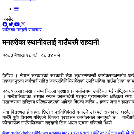
अपडेट
पालिका
मनहरी
समाचार
 बकैया घैँटार र ललितपुरको बागमती खैरघारी क्षेत्रको बस्ती जोखिममा
मनहरीका स्थानीयलाई गाउँघरमै राहदानी
ास्थ्यकर्मीलाई स्वास्थ्य व्यवस्थापन सूचना प्रणाली तालिम
२०८३ बैशाख २६ गते ०८:३४ बजे
्यापक फैलियो ‘पार्थेनियम’ झार
बाट हेटौँडाका गृहिणीको आम्दानी बढ्दै
हेटाैँडा । नेपाल सरकारको सरकारी सेवा सुधारसम्बन्धी कार्यक्रमअन्तर्गत 
मकवानपुरका कर्मचारीसहित जनप्रतिनिधिसमेतको उपस्थितिमा गाउँपालिका कार्य
हुमुखी क्याम्पसमा अध्ययनत हेटौँडाका लकेश सापकोटाले सुरु गरे आफ्नै व्यवसाय
२०८० असार मसान्तसम्म जिल्ला प्रशासन कार्यालयमा उपस्थित भई राष्ट्रिय प
्याम्पसको सभा, अध्यक्षमा विश्वराज राई चयन
। गाउँपालिकाका अध्यक्ष रन्जन कालाखेती प्रमुख प्रशासकीय अधिकृत रमे
मसान्तसम्म राष्ट्रिय परिचयपत्रको आवेदन दिएका करिब ७ हजार जना र हालसम
ति क्लबद्वारा वृक्षरोपण
सेवा वितरणलाई सहज, छिटो र प्रविधिमैत्री बनाउने उद्देश्यले सरकारले घरदैलो 
गाउँमै पुगी वितरण गरिएको जिल्ला प्रशासन कार्यालयले जनाएको छ । गाउँबाट
पौडेल
फोनमार्फत गाउँपालिकामा राहदानी लिन आउन सूचना गरिएको थियो ।
लवायु परिवर्तन नीति २०८३ तर्जुमा सम्बन्धी गोष्ठी
#anirudrakhabar
#News
#कृष्णबहादुर महरा पक्राउ
#टिपर दुर्घटना
#भीमफेदी