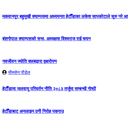
 अनलाइन ठगी गिरोह पक्राउ
सहकार्य बढाउँदै बागमती सरकार
मकवानपुर बहुमुखी क्याम्पसमा अध्ययनत हेटौँडाका लकेश सापकोटाले सुरु गरे आफ
बंशगोपाल क्याम्पसको सभा, अध्यक्षमा विश्वराज राई चयन
नवजीवन ज्योति क्लबद्वारा वृक्षरोपण
भीमसेन पौडेल
हेटाैँडामा जलवायु परिवर्तन नीति २०८३ तर्जुमा सम्बन्धी गोष्ठी
हेटौँडाबाट अनलाइन ठगी गिरोह पक्राउ