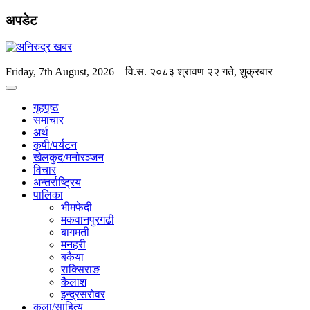
अपडेट
Friday, 7th August, 2026
वि.स.
२०८३ श्रावण २२ गते, शुक्रबार
गृहपृष्ठ
समाचार
अर्थ
कृषी/पर्यटन
खेलकुद/मनोरञ्जन
विचार
अन्तर्राष्ट्रिय
पालिका
भीमफेदी
मकवानपुरगढी
बागमती
मनहरी
बकैया
राक्सिराङ
कैलाश
इन्द्रसरोवर
कला/साहित्य