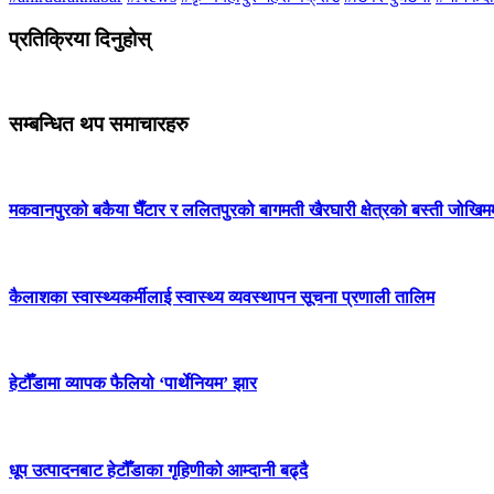
 अनलाइन ठगी गिरोह पक्राउ
प्रतिक्रिया दिनुहोस्
सहकार्य बढाउँदै बागमती सरकार
 बकैया घैँटार र ललितपुरको बागमती खैरघारी क्षेत्रको बस्ती जोखिममा
सम्बन्धित थप समाचारहरु
ास्थ्यकर्मीलाई स्वास्थ्य व्यवस्थापन सूचना प्रणाली तालिम
्यापक फैलियो ‘पार्थेनियम’ झार
मकवानपुरको बकैया घैँटार र ललितपुरको बागमती खैरघारी क्षेत्रको बस्ती जोखिम
बाट हेटौँडाका गृहिणीको आम्दानी बढ्दै
हुमुखी क्याम्पसमा अध्ययनत हेटौँडाका लकेश सापकोटाले सुरु गरे आफ्नै व्यवसाय
कैलाशका स्वास्थ्यकर्मीलाई स्वास्थ्य व्यवस्थापन सूचना प्रणाली तालिम
्याम्पसको सभा, अध्यक्षमा विश्वराज राई चयन
ति क्लबद्वारा वृक्षरोपण
हेटौँडामा व्यापक फैलियो ‘पार्थेनियम’ झार
पौडेल
लवायु परिवर्तन नीति २०८३ तर्जुमा सम्बन्धी गोष्ठी
धूप उत्पादनबाट हेटौँडाका गृहिणीको आम्दानी बढ्दै