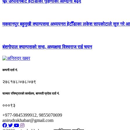
धूप उत्पादनबाट हेटौँडाका गृहिणीको आम्दानी बढ्दै
मकवानपुर बहुमुखी क्याम्पसमा अध्ययनत हेटौँडाका लकेश सापकोटाले सुरु गरे आफ
बंशगोपाल क्याम्पसको सभा, अध्यक्षमा विश्वराज राई चयन
कम्पनी दर्ता नं.
२७८१४८/०७८/०७९
सञ्चार रजिष्ट्रारकाे कार्यालय, बागमती प्रदेश दर्ता नं.
०००९३
+977-9845399912, 9855070699
anirudrakhabar@gmail.com