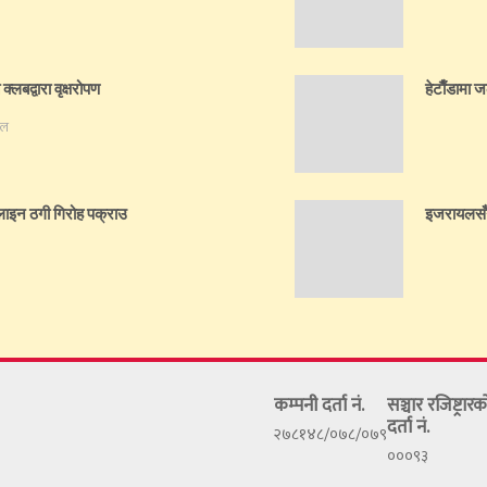
्लबद्वारा वृक्षरोपण
हेटाैँडामा 
ेल
लाइन ठगी गिरोह पक्राउ
इजरायलसँग
कम्पनी दर्ता नं.
सञ्चार रजिष्ट्रा
दर्ता नं.
२७८१४८/०७८/०७९
०००९३