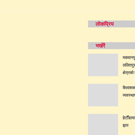
लोकप्रिय
भर्खरै
मकवानपुर
ललितपुर
क्षेत्रक
कैलाशका 
व्यवस्थ
हेटौँडामा
झार