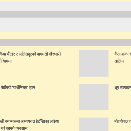
ैया घैँटार र ललितपुरको बागमती खैरघारी
कैलाशका स्व
 जोखिममा
तालिम
क फैलियो ‘पार्थेनियम’ झार
धूप उत्पादन
ुखी क्याम्पसमा अध्ययनत हेटौँडाका लकेश
बंशगोपाल क
 गरे आफ्नै व्यवसाय