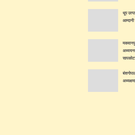
धूप उत्प
आम्दानी 
मकवानपुर
अध्ययनत
सापकोटाल
बंशगोपा
अध्यक्षम