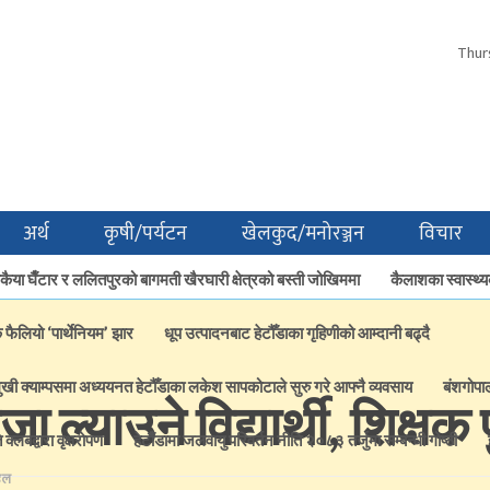
Thur
अर्थ
कृषी/पर्यटन
खेलकुद/मनोरञ्जन
विचार
ैया घैँटार र ललितपुरको बागमती खैरघारी क्षेत्रको बस्ती जोखिममा
कैलाशका स्वास्थ्य
क फैलियो ‘पार्थेनियम’ झार
धूप उत्पादनबाट हेटौँडाका गृहिणीको आम्दानी बढ्दै
ुखी क्याम्पसमा अध्ययनत हेटौँडाका लकेश सापकोटाले सुरु गरे आफ्नै व्यवसाय
बंशगोपा
जा ल्याउने विद्यार्थी, शिक्षक
्लबद्वारा वृक्षरोपण
हेटाैँडामा जलवायु परिवर्तन नीति २०८३ तर्जुमा सम्बन्धी गोष्ठी
ेल