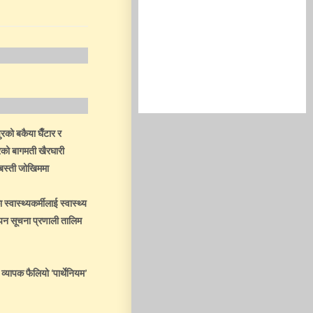
को बकैया घैँटार र
को बागमती खैरघारी
ो बस्ती जोखिममा
स्वास्थ्यकर्मीलाई स्वास्थ्य
ापन सूचना प्रणाली तालिम
 व्यापक फैलियो ‘पार्थेनियम’