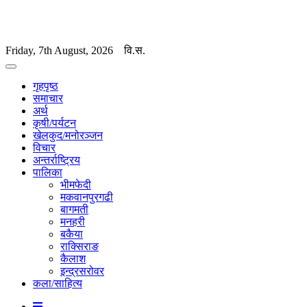
Friday, 7th August, 2026
वि.स.
गृहपृष्ठ
समाचार
अर्थ
कृषी/पर्यटन
खेलकुद/मनोरञ्जन
विचार
अन्तर्राष्ट्रिय
पालिका
भीमफेदी
मकवानपुरगढी
बागमती
मनहरी
बकैया
राक्सिराङ
कैलाश
इन्द्रसरोवर
कला/साहित्य