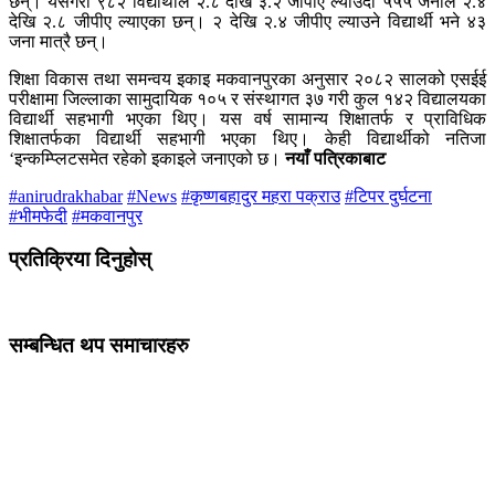
छन्। यसैगरी ९८२ विद्यार्थीले २.८ देखि ३.२ जीपीए ल्याउँदा ५५५ जनाले २.४
देखि २.८ जीपीए ल्याएका छन्। २ देखि २.४ जीपीए ल्याउने विद्यार्थी भने ४३
जना मात्रै छन्।
शिक्षा विकास तथा समन्वय इकाइ मकवानपुरका अनुसार २०८२ सालको एसईई
परीक्षामा जिल्लाका सामुदायिक १०५ र संस्थागत ३७ गरी कुल १४२ विद्यालयका
विद्यार्थी सहभागी भएका थिए। यस वर्ष सामान्य शिक्षातर्फ र प्राविधिक
शिक्षातर्फका विद्यार्थी सहभागी भएका थिए। केही विद्यार्थीको नतिजा
‘इन्कम्प्लिटसमेत रहेको इकाइले जनाएको छ।
नयाँ पत्रिकाबाट
#anirudrakhabar
#News
#कृष्णबहादुर महरा पक्राउ
#टिपर दुर्घटना
#भीमफेदी
#मकवानपुर
प्रतिक्रिया दिनुहोस्
सम्बन्धित थप समाचारहरु