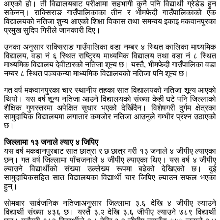
आएको हो। ती विद्यालयबाट परीक्षामा सहभागी कुनै पनि विद्यार्थी ग्रेडेड हुन
सकेनन्। राक्सिराङ गाउँपालिकाका तीन र भीमफेदी गाउँपालिकाको एक
विद्यालयको नतिजा शुन्य आएको शिक्षा विकास तथा समन्वय इकाइ मकवानपुरका
प्रमुख सुदिप गिरीले जानकारी दिए।
उनका अनुसार राक्सिराङ गाउँपालिका वडा नम्बर ४ स्थित कालिका माध्यमिक
विद्यालय, वडा नं ६ स्थित राष्ट्रिय माध्यमिक विद्यालय तथा वडा नं ८ स्थित
माध्यमिक विद्यालय देवीटारको नतिजा शून्य छ। यस्तै, भीमफेदी गाउँपालिका वडा
नम्बर ८ स्थित पञ्चकन्या माध्यमिक विद्यालयको नतिजा पनि शून्य छ।
गत वर्ष मकवानपुरका चार स्थानीय तहका सात विद्यालयको नतिजा शून्य आएको
थियो। यस वर्ष शून्य नतिजा आउने विद्यालयको संख्या केही घटे पनि जिल्लाको
शैक्षिक गुणस्तरमा अपेक्षित सुधार भएको देखिँदैन। विशेषगरी दुर्गम क्षेत्रका
सामुदायिक विद्यालयमा लगातार कमजोर नतिजा आउनुले गम्भीर प्रश्न उठाएको
छ।
जिल्लामा १३ जनाले ल्याए ४ जिपिए
यस वर्ष मकवानपुरबाट सात छात्रा र छ छात्र गरी १३ जनाले ४ जीपीए ल्याएका
छन्। गत वर्ष जिल्लामा पाँचजनाले ४ जीपीए ल्याएका थिए। यस वर्ष ४ जीपीए
ल्याउने विद्यार्थीको संख्या उल्लेख्य रूपमा बढेको देखिएको छ। दुई
सामुदायिकसहित सात विद्यालयका विद्यार्थी चार जिपिए ल्याउन सफल भएका
हुन्।
सोमबार सार्वजनिक नतिजाअनुसार जिल्लामा ३.६ देखि ४ जीपीए ल्याउने
विद्यार्थी संख्या ४३६ छ। यस्तै ३.२ देखि ३.६ जीपीए ल्याउने ७८९ विद्यार्थी