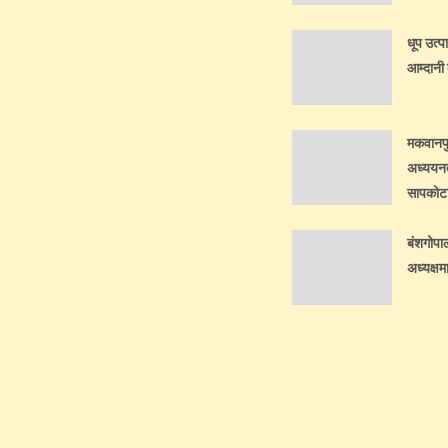
धूप उत्प
आम्दानी 
मकवानपुर
अध्ययनत
सापकोटाल
बंशगोपा
अध्यक्षम