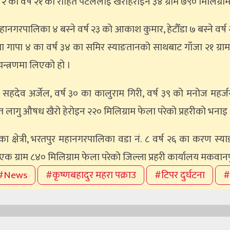
 का वर्ष २१ का रोहित पटेललाई खैरोहेरोइन ३४ ग्राम ७९० मिलिग्रा
ानगरपालिका ४ बस्ने वर्ष २३ को आकाश कुमार, हेटौँडा ७ बस्ने वर्ष 
ैया गापा ४ का वर्ष ३४ का समिर स्याङतानको साथबाट गाँजा २१ ग्रा
ियन्त्रणमा लिएको हो ।
का सहदेव अर्जेल, वर्ष ३० का कालुराम गिरी, वर्ष ३९ को मनोज महर्जन
त लागु औषध खैरो हेरोइन २२० मिलिग्राम फेला परेको प्रहरीको भनाइ 
ुष्का क्षेत्री, भरतपुर महानगरपालिका वडा नं. ८ वर्ष २६ का करण
एक ग्राम ८४० मिलिग्राम फेला परेको जिल्ला प्रहरी कार्यालय मकवा
#News
#कृष्णबहादुर महरा पक्राउ
#टिपर दुर्घटना
#