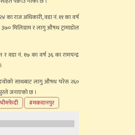
मसहित पक्राउ गरेको छ ।
२४ का राज अधिकारी, वडा नं. ११ का वर्ष
म ३७० मिलिग्राम र लागु औषध ट्रामाडोल
 र वडा नं. १७ का वर्ष ३६ का रामचन्द्र
।
 स्याङवोको साथबाट लागु औषध चरेस २६०
नपुरले जनाएको छ ।
भीमफेदी
#मकवानपुर