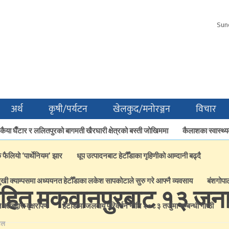
Sun
अर्थ
कृषी/पर्यटन
खेलकुद/मनोरञ्जन
विचार
ैया घैँटार र ललितपुरको बागमती खैरघारी क्षेत्रको बस्ती जोखिममा
कैलाशका स्वास्थ्य
क फैलियो ‘पार्थेनियम’ झार
धूप उत्पादनबाट हेटौँडाका गृहिणीको आम्दानी बढ्दै
ुखी क्याम्पसमा अध्ययनत हेटौँडाका लकेश सापकोटाले सुरु गरे आफ्नै व्यवसाय
बंशगोपा
ित मकवानपुरबाट १३ जना
्लबद्वारा वृक्षरोपण
हेटाैँडामा जलवायु परिवर्तन नीति २०८३ तर्जुमा सम्बन्धी गोष्ठी
ेल