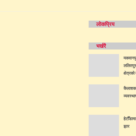
लोकप्रिय
भर्खरै
मकवानपुर
ललितपुर
क्षेत्रक
कैलाशका 
व्यवस्थ
हेटौँडामा
झार