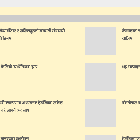
ैया घैँटार र ललितपुरको बागमती खैरघारी
कैलाशका स्व
 जोखिममा
तालिम
क फैलियो ‘पार्थेनियम’ झार
धूप उत्पादन
ुखी क्याम्पसमा अध्ययनत हेटौँडाका लकेश
बंशगोपाल क
 गरे आफ्नै व्यवसाय
्लबद्वारा वृक्षरोपण
हेटाैँडामा 