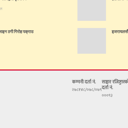
ेल
लाइन ठगी गिरोह पक्राउ
इजरायलसँग
कम्पनी दर्ता नं.
सञ्चार रजिष्ट्रा
दर्ता नं.
२७८१४८/०७८/०७९
०००९३