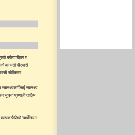
को बकैया घैँटार र
को बागमती खैरघारी
ो बस्ती जोखिममा
स्वास्थ्यकर्मीलाई स्वास्थ्य
ापन सूचना प्रणाली तालिम
 व्यापक फैलियो ‘पार्थेनियम’