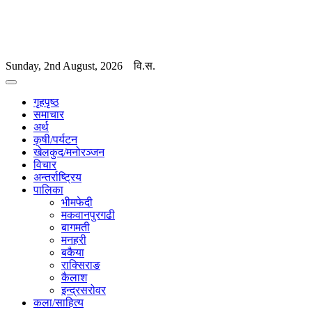
Sunday, 2nd August, 2026
वि.स.
गृहपृष्ठ
समाचार
अर्थ
कृषी/पर्यटन
खेलकुद/मनोरञ्जन
विचार
अन्तर्राष्ट्रिय
पालिका
भीमफेदी
मकवानपुरगढी
बागमती
मनहरी
बकैया
राक्सिराङ
कैलाश
इन्द्रसरोवर
कला/साहित्य