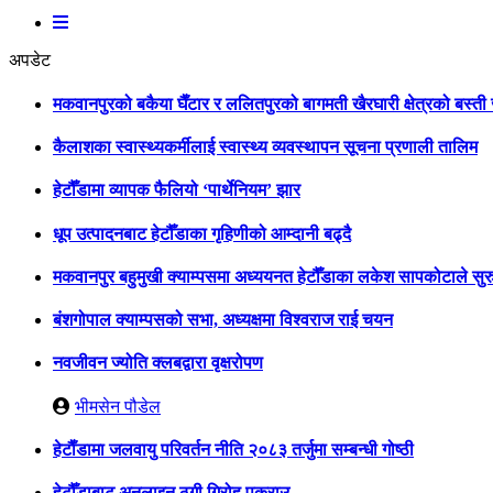
अपडेट
मकवानपुरको बकैया घैँटार र ललितपुरको बागमती खैरघारी क्षेत्रको बस्त
कैलाशका स्वास्थ्यकर्मीलाई स्वास्थ्य व्यवस्थापन सूचना प्रणाली तालिम
हेटौँडामा व्यापक फैलियो ‘पार्थेनियम’ झार
धूप उत्पादनबाट हेटौँडाका गृहिणीको आम्दानी बढ्दै
मकवानपुर बहुमुखी क्याम्पसमा अध्ययनत हेटौँडाका लकेश सापकोटाले सुरु
बंशगोपाल क्याम्पसको सभा, अध्यक्षमा विश्वराज राई चयन
नवजीवन ज्योति क्लबद्वारा वृक्षरोपण
भीमसेन पौडेल
हेटाैँडामा जलवायु परिवर्तन नीति २०८३ तर्जुमा सम्बन्धी गोष्ठी
हेटौँडाबाट अनलाइन ठगी गिरोह पक्राउ