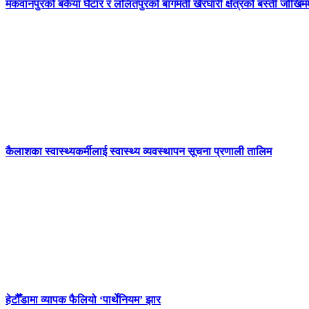
मकवानपुरको बकैया घैँटार र ललितपुरको बागमती खैरघारी क्षेत्रको बस्ती जोखिम
कैलाशका स्वास्थ्यकर्मीलाई स्वास्थ्य व्यवस्थापन सूचना प्रणाली तालिम
हेटौँडामा व्यापक फैलियो ‘पार्थेनियम’ झार