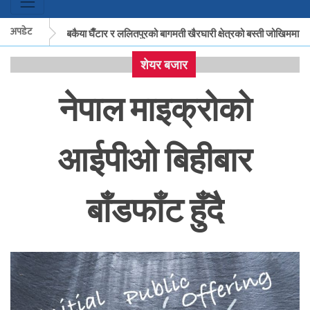
अपडेट
मकवानपुरको बकैया घैँटार र ललितपुरको बागमती खैरघारी क्षेत्रको बस्ती जोखिममा
शेयर बजार
मकवानपुरको बकैया घैँटार र ललितपुरको बागमती खैरघारी क्षेत्रको बस्ती जोखिममा
नेपाल माइक्रोको
आईपीओ बिहीबार
बाँडफाँट हुँदै