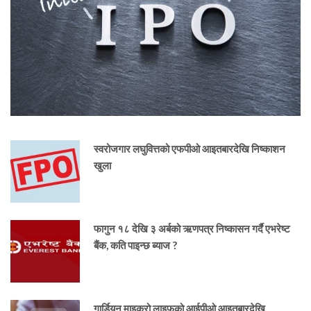
स्वरोजगार लघुवित्तको एफपीओ आइतबारदेखि निष्काशन
खुला
फागुन १८ देखि ३ अर्बको ऋणपत्र निष्कासन गर्दै एभरेष्ट
बैंक, कति पाइन्छ ब्याज ?
गार्डियन माइक्रो लाइफको आईपीओ आइतबारदेखि