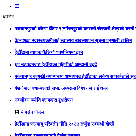
अपडेट
मकवानपुरको बकैया घैँटार र ललितपुरको बागमती खैरघारी क्षेत्रको बस्त
कैलाशका स्वास्थ्यकर्मीलाई स्वास्थ्य व्यवस्थापन सूचना प्रणाली तालिम
हेटौँडामा व्यापक फैलियो ‘पार्थेनियम’ झार
धूप उत्पादनबाट हेटौँडाका गृहिणीको आम्दानी बढ्दै
मकवानपुर बहुमुखी क्याम्पसमा अध्ययनत हेटौँडाका लकेश सापकोटाले सुरु
बंशगोपाल क्याम्पसको सभा, अध्यक्षमा विश्वराज राई चयन
नवजीवन ज्योति क्लबद्वारा वृक्षरोपण
भीमसेन पौडेल
हेटाैँडामा जलवायु परिवर्तन नीति २०८३ तर्जुमा सम्बन्धी गोष्ठी
हेटौँडाबाट अनलाइन ठगी गिरोह पक्राउ