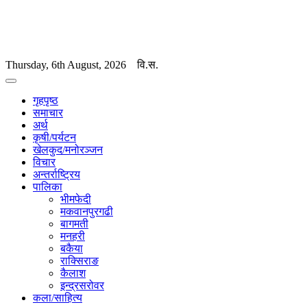
Thursday, 6th August, 2026
वि.स.
गृहपृष्ठ
समाचार
अर्थ
कृषी/पर्यटन
खेलकुद/मनोरञ्जन
विचार
अन्तर्राष्ट्रिय
पालिका
भीमफेदी
मकवानपुरगढी
बागमती
मनहरी
बकैया
राक्सिराङ
कैलाश
इन्द्रसरोवर
कला/साहित्य