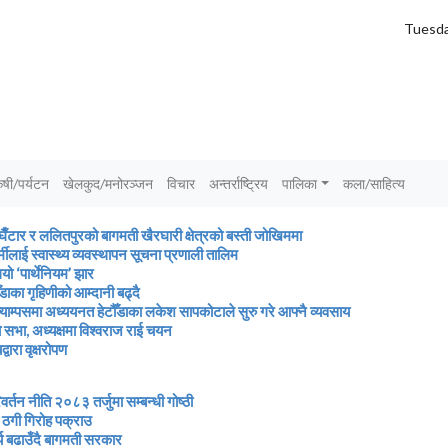
Tuesda
ृषी/पर्यटन
खेलकुद/मनोरञ्जन
विचार
अन्तर्राष्ट्रिय
पालिका
कला/साहित्य
ैँटार र ललितपुरको बागमती खैरघारी क्षेत्रको बस्ती जोखिममा
्मीलाई स्वास्थ्य व्यवस्थापन सूचना प्रणाली तालिम
ियो ‘पार्थेनियम’ झार
ँडाका गृहिणीको आम्दानी बढ्दै
्याम्पसमा अध्ययनत हेटौँडाका लकेश सापकोटाले सुरु गरे आफ्नै व्यवसाय
 सभा, अध्यक्षमा विश्वराज राई चयन
वारा वृक्षरोपण
िवर्तन नीति २०८३ तर्जुमा सम्बन्धी गोष्ठी
 ठगी गिरोह पक्राउ
 बढाउँदै बागमती सरकार