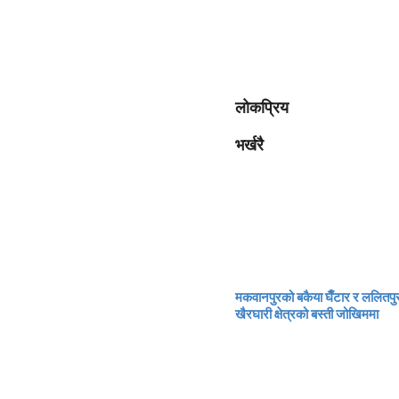
लोकप्रिय
भर्खरै
मकवानपुरको बकैया घैँटार र ललितपु
खैरघारी क्षेत्रको बस्ती जोखिममा