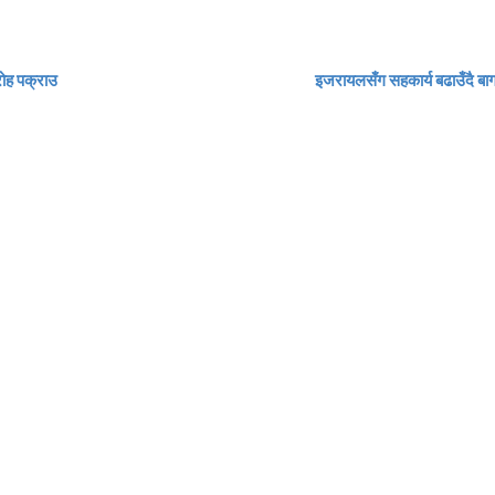
रोह पक्राउ
इजरायलसँग सहकार्य बढाउँदै ब