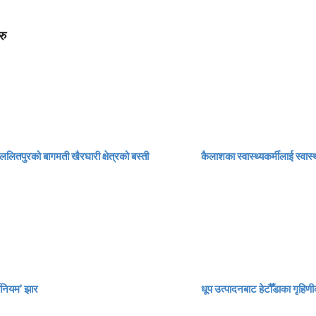
रु
ललितपुरको बागमती खैरघारी क्षेत्रको बस्ती
कैलाशका स्वास्थ्यकर्मीलाई स्वास
थेनियम’ झार
धूप उत्पादनबाट हेटौँडाका गृहिणी