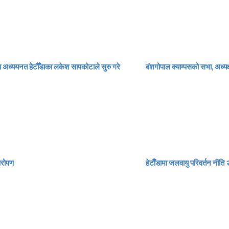
ा अध्ययनत हेटौँडाका लकेश सापकोटाले सुरु गरे
बंशगोपाल क्याम्पसको सभा, अध्यक
्षरोपण
हेटाैँडामा जलवायु परिवर्तन नीति २