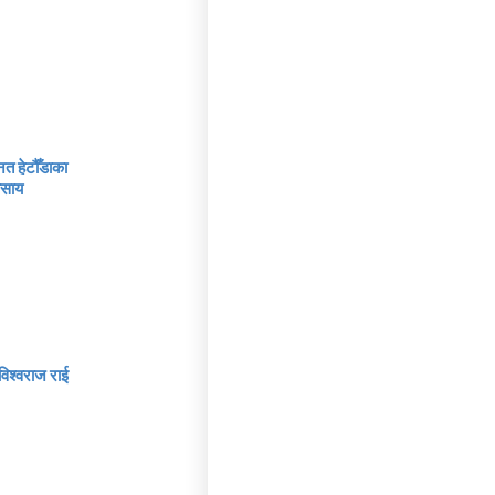
नत हेटौँडाका
वसाय
विश्वराज राई