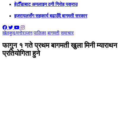
हेटौँडाबाट अनलाइन ठगी गिरोह पक्राउ
इजरायलसँग सहकार्य बढाउँदै बागमती सरकार
खेलकुद/मनोरञ्जन
पालिका
बागमती
समाचार
फागुन १ गते प्रथम बागमती खुला मिनी म्याराथन
प्रतियोगिता हुने