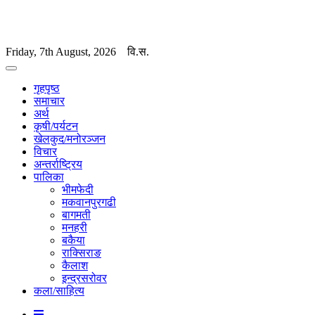
Friday, 7th August, 2026
वि.स.
गृहपृष्ठ
समाचार
अर्थ
कृषी/पर्यटन
खेलकुद/मनोरञ्जन
विचार
अन्तर्राष्ट्रिय
पालिका
भीमफेदी
मकवानपुरगढी
बागमती
मनहरी
बकैया
राक्सिराङ
कैलाश
इन्द्रसरोवर
कला/साहित्य