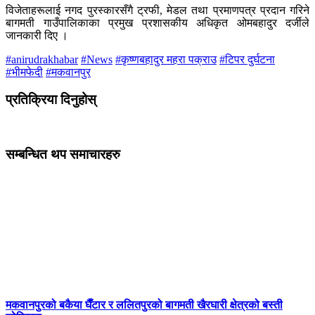
विजेताहरूलाई नगद पुरस्कारसँगै ट्रफी, मेडल तथा प्रमाणपत्र प्रदान गरिने
बागमती गाउँपालिकाका प्रमुख प्रशासकीय अधिकृत ओमबहादुर दर्जीले
जानकारी दिए ।
#anirudrakhabar
#News
#कृष्णबहादुर महरा पक्राउ
#टिपर दुर्घटना
#भीमफेदी
#मकवानपुर
प्रतिक्रिया दिनुहोस्
सम्बन्धित थप समाचारहरु
मकवानपुरको बकैया घैँटार र ललितपुरको बागमती खैरघारी क्षेत्रको बस्ती