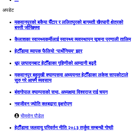
अपडेट
मकवानपुरको बकैया घैँटार र ललितपुरको बागमती खैरघारी क्षेत्रको
बस्ती जोखिममा
कैलाशका स्वास्थ्यकर्मीलाई स्वास्थ्य व्यवस्थापन सूचना प्रणाली तालिम
हेटौँडामा व्यापक फैलियो ‘पार्थेनियम’ झार
धूप उत्पादनबाट हेटौँडाका गृहिणीको आम्दानी बढ्दै
मकवानपुर बहुमुखी क्याम्पसमा अध्ययनत हेटौँडाका लकेश सापकोटाले
सुरु गरे आफ्नै व्यवसाय
बंशगोपाल क्याम्पसको सभा, अध्यक्षमा विश्वराज राई चयन
नवजीवन ज्योति क्लबद्वारा वृक्षरोपण
भीमसेन पौडेल
हेटाैँडामा जलवायु परिवर्तन नीति २०८३ तर्जुमा सम्बन्धी गोष्ठी