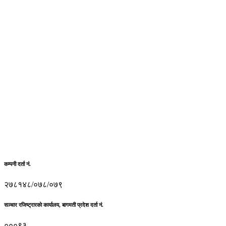
कम्पनी दर्ता नं.
२७८१४८/०७८/०७९
सञ्चार रजिष्ट्रारकाे कार्यालय, बागमती प्रदेश दर्ता नं.
०००९३