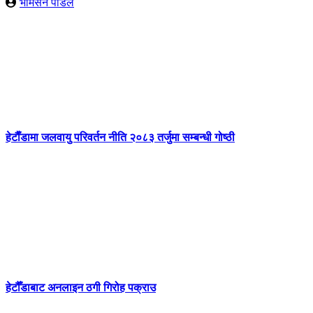
भीमसेन पौडेल
हेटाैँडामा जलवायु परिवर्तन नीति २०८३ तर्जुमा सम्बन्धी गोष्ठी
हेटौँडाबाट अनलाइन ठगी गिरोह पक्राउ