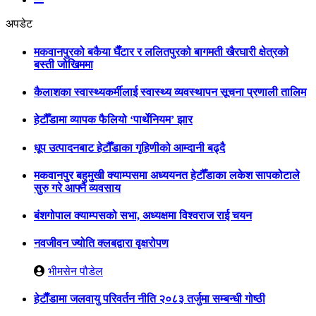
अपडेट
मकवानपुरको बकैया घैँटार र ललितपुरको बागमती खैरघारी क्षेत्रको
बस्ती जोखिममा
कैलाशका स्वास्थ्यकर्मीलाई स्वास्थ्य व्यवस्थापन सूचना प्रणाली तालिम
हेटौँडामा व्यापक फैलियो ‘पार्थेनियम’ झार
धूप उत्पादनबाट हेटौँडाका गृहिणीको आम्दानी बढ्दै
मकवानपुर बहुमुखी क्याम्पसमा अध्ययनत हेटौँडाका लकेश सापकोटाले
सुरु गरे आफ्नै व्यवसाय
बंशगोपाल क्याम्पसको सभा, अध्यक्षमा विश्वराज राई चयन
नवजीवन ज्योति क्लबद्वारा वृक्षरोपण
भीमसेन पौडेल
हेटाैँडामा जलवायु परिवर्तन नीति २०८३ तर्जुमा सम्बन्धी गोष्ठी