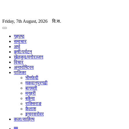
Friday, 7th August, 2026
वि.स.
गृहपृष्ठ
समाचार
अर्थ
कृषी/पर्यटन
खेलकुद/मनोरञ्जन
विचार
अन्तर्राष्ट्रिय
पालिका
भीमफेदी
मकवानपुरगढी
बागमती
मनहरी
बकैया
राक्सिराङ
कैलाश
इन्द्रसरोवर
कला/साहित्य