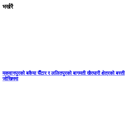
भर्खरै
मकवानपुरको बकैया घैँटार र ललितपुरको बागमती खैरघारी क्षेत्रको बस्ती
जोखिममा