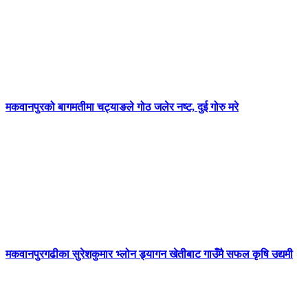
मकवानपुरको बागमतीमा चट्याङले गोठ जलेर नष्ट, दुई गोरु मरे
मकवानपुरगढीका सुरेशकुमार भ्लोन ड्र्यागन खेतीबाट गाउँमै सफल कृषि उद्यमी