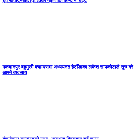
धूप उत्पादनबाट हेटौँडाका गृहिणीको आम्दानी बढ्दै
मकवानपुर बहुमुखी क्याम्पसमा अध्ययनत हेटौँडाका लकेश सापकोटाले सुरु गरे
आफ्नै व्यवसाय