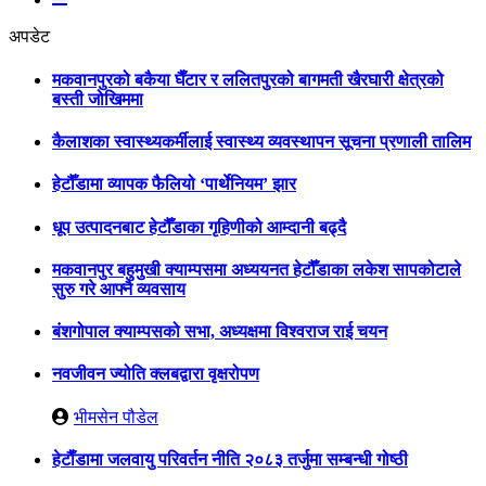
अपडेट
मकवानपुरको बकैया घैँटार र ललितपुरको बागमती खैरघारी क्षेत्रको
बस्ती जोखिममा
कैलाशका स्वास्थ्यकर्मीलाई स्वास्थ्य व्यवस्थापन सूचना प्रणाली तालिम
हेटौँडामा व्यापक फैलियो ‘पार्थेनियम’ झार
धूप उत्पादनबाट हेटौँडाका गृहिणीको आम्दानी बढ्दै
मकवानपुर बहुमुखी क्याम्पसमा अध्ययनत हेटौँडाका लकेश सापकोटाले
सुरु गरे आफ्नै व्यवसाय
बंशगोपाल क्याम्पसको सभा, अध्यक्षमा विश्वराज राई चयन
नवजीवन ज्योति क्लबद्वारा वृक्षरोपण
भीमसेन पौडेल
हेटाैँडामा जलवायु परिवर्तन नीति २०८३ तर्जुमा सम्बन्धी गोष्ठी