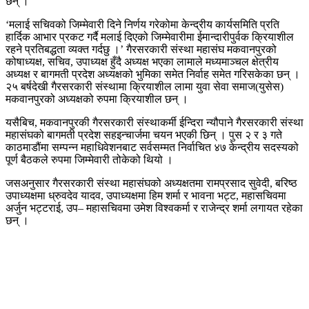
छन् ।
‘मलाई सचिवको जिम्मेवारी दिने निर्णय गरेकोमा केन्द्रीय कार्यसमिति प्रति
हार्दिक आभार प्रकट गर्दै मलाई दिएको जिम्मेवारीमा ईमान्दारीपुर्वक क्रियाशील
रहने प्रतिबद्धता व्यक्त गर्दछु ।’ गैरसरकारी संस्था महासंघ मकवानपुरको
कोषाध्यक्ष, सचिव, उपाध्यक्ष हुँदै अध्यक्ष भएका लामाले मध्यमाञ्चल क्षेत्रीय
अध्यक्ष र बागमती प्रदेश अध्यक्षको भुमिका समेत निर्वाह समेत गरिसकेका छन् ।
२५ बर्षदेखी गैरसरकारी संस्थामा क्रियाशील लामा युवा सेवा समाज(युसेस)
मकवानपुरको अध्यक्षको रुपमा क्रियाशील छन् ।
यसैबिच, मकवानपुरकी गैरसरकारी संस्थाकर्मी ईन्दिरा न्यौपाने गैरसरकारी संस्था
महासंघको बागमती प्रदेश सहइन्चार्जमा चयन भएकी छिन् । पुस २ र ३ गते
काठमाडौंमा सम्पन्न महाधिवेशनबाट सर्वसम्मत निर्वाचित ४७ केन्द्रीय सदस्यको
पूर्ण बैठकले रुपमा जिम्मेवारी तोकेको थियो ।
जसअनुसार गैरसरकारी संस्था महासंघको अध्यक्षतमा रामप्रसाद सुवेदी, बरिष्ठ
उपाध्यक्षमा ध्रुवदेव यादव, उपाध्यक्षमा हिम शर्मा र भावना भट्ट, महासचिवमा
अर्जुन भट्टराई, उप– महासचिवमा उमेश विश्वकर्मा र राजेन्द्र शर्मा लगायत रहेका
छन् ।