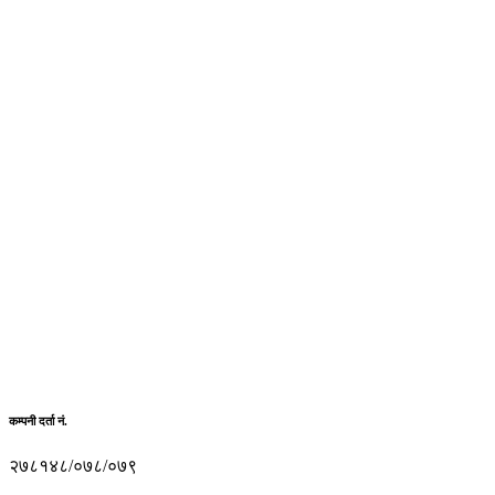
कम्पनी दर्ता नं.
२७८१४८/०७८/०७९