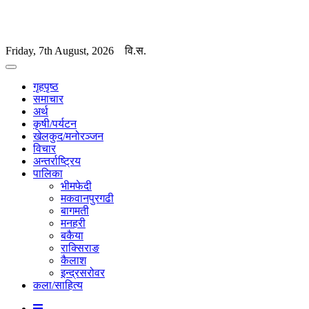
Friday, 7th August, 2026
वि.स.
गृहपृष्ठ
समाचार
अर्थ
कृषी/पर्यटन
खेलकुद/मनोरञ्जन
विचार
अन्तर्राष्ट्रिय
पालिका
भीमफेदी
मकवानपुरगढी
बागमती
मनहरी
बकैया
राक्सिराङ
कैलाश
इन्द्रसरोवर
कला/साहित्य