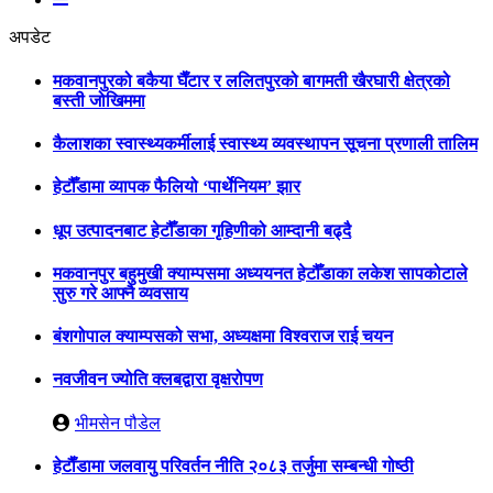
अपडेट
मकवानपुरको बकैया घैँटार र ललितपुरको बागमती खैरघारी क्षेत्रको
बस्ती जोखिममा
कैलाशका स्वास्थ्यकर्मीलाई स्वास्थ्य व्यवस्थापन सूचना प्रणाली तालिम
हेटौँडामा व्यापक फैलियो ‘पार्थेनियम’ झार
धूप उत्पादनबाट हेटौँडाका गृहिणीको आम्दानी बढ्दै
मकवानपुर बहुमुखी क्याम्पसमा अध्ययनत हेटौँडाका लकेश सापकोटाले
सुरु गरे आफ्नै व्यवसाय
बंशगोपाल क्याम्पसको सभा, अध्यक्षमा विश्वराज राई चयन
नवजीवन ज्योति क्लबद्वारा वृक्षरोपण
भीमसेन पौडेल
हेटाैँडामा जलवायु परिवर्तन नीति २०८३ तर्जुमा सम्बन्धी गोष्ठी