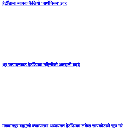
हेटौँडामा व्यापक फैलियो ‘पार्थेनियम’ झार
धूप उत्पादनबाट हेटौँडाका गृहिणीको आम्दानी बढ्दै
मकवानपुर बहुमुखी क्याम्पसमा अध्ययनत हेटौँडाका लकेश सापकोटाले सुरु गरे