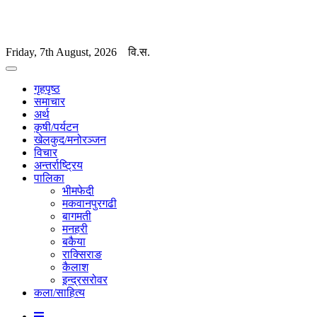
Friday, 7th August, 2026
वि.स.
गृहपृष्ठ
समाचार
अर्थ
कृषी/पर्यटन
खेलकुद/मनोरञ्जन
विचार
अन्तर्राष्ट्रिय
पालिका
भीमफेदी
मकवानपुरगढी
बागमती
मनहरी
बकैया
राक्सिराङ
कैलाश
इन्द्रसरोवर
कला/साहित्य