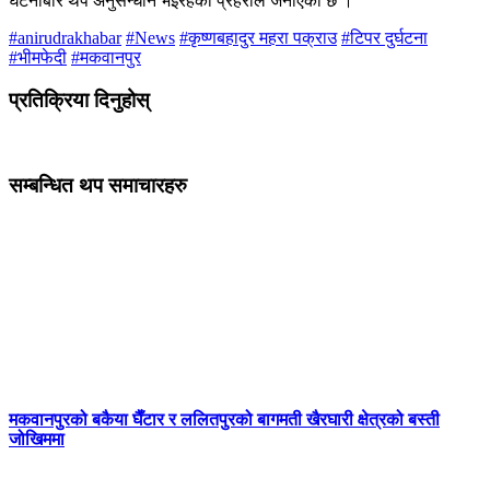
घटनाबारे थप अनुसन्धान भइरहेको प्रहरीले जनाएको छ ।
#anirudrakhabar
#News
#कृष्णबहादुर महरा पक्राउ
#टिपर दुर्घटना
#भीमफेदी
#मकवानपुर
प्रतिक्रिया दिनुहोस्
सम्बन्धित थप समाचारहरु
मकवानपुरको बकैया घैँटार र ललितपुरको बागमती खैरघारी क्षेत्रको बस्ती
जोखिममा