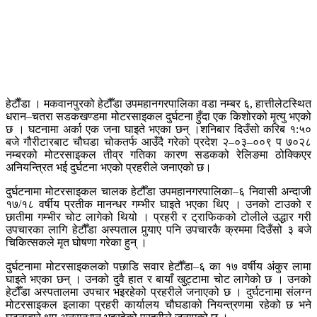
हेटाैँडा । मकवानपुरको हेटौँडा उपमहानगरपालिका वडा नम्बर ६, हात्तीलेटस्थित
धरान–चतरा सडकखण्डमा मोटरसाइकल दुर्घटना हुँदा एक किशोरको मृत्यु भएको
छ । घटनामा अर्का एक जना घाइते भएका छन् ।शनिबार दिउँसो करिब १:५०
बजे गौरीटारबाट चौघडा चोकतर्फ आउँदै गरेको प्रदेश २–०३–००९ प ७०२८
नम्बरको मोटरसाइकल तीव्र गतिका कारण सडकको रेलिङमा ठोक्किएर
अनियन्त्रित भई दुर्घटना भएको प्रहरीले जनाएको छ।
दुर्घटनामा मोटरसाइकल चालक हेटौँडा उपमहानगरपालिका–६ निवासी अन्दाजी
१७/१८ वर्षीय प्रतीक मानन्धर गम्भीर घाइते भएका थिए । उनको टाउको र
छातीमा गम्भीर चोट लागेको थियो । प्रहरी र ट्राफिकको टोलीले उद्धार गरी
उपचारका लागि हेटौँडा अस्पताल पुर्‍याए पनि उपचारकै क्रममा दिउँसो ३ बजे
चिकित्सकले मृत घोषणा गरेका हुन् ।
दुर्घटनामा मोटरसाइकलको पछाडि सवार हेटौँडा–६ का १७ वर्षीय अंकुर लामा
घाइते भएका छन् । उनको दुवै हात र बायाँ खुट्टामा चोट लागेको छ । उनको
हेटौँडा अस्पतालमा उपचार भइरहेको प्रहरीले जनाएको छ । दुर्घटनामा संलग्न
मोटरसाइकल इलाका प्रहरी कार्यालय चौघडाको नियन्त्रणमा रहेको छ भने