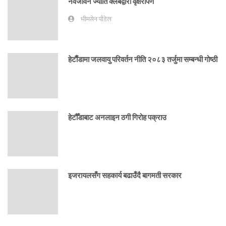
नवजीवन ज्योति क्लबद्वारा वृक्षरोपण
भीमसेन पौडेल
हेटाैँडामा जलवायु परिवर्तन नीति २०८३ तर्जुमा सम्बन्धी गोष्ठी
हेटौँडाबाट अनलाइन ठगी गिरोह पक्राउ
इजरायलसँग सहकार्य बढाउँदै बागमती सरकार