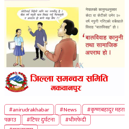
#anirudrakhabar
#News
#कृष्णबहादुर महरा
पक्राउ
#टिपर दुर्घटना
#भीमफेदी