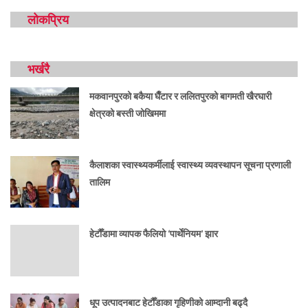
लोकप्रिय
भर्खरै
मकवानपुरको बकैया घैँटार र ललितपुरको बागमती खैरघारी
क्षेत्रको बस्ती जोखिममा
कैलाशका स्वास्थ्यकर्मीलाई स्वास्थ्य व्यवस्थापन सूचना प्रणाली
तालिम
हेटौँडामा व्यापक फैलियो ‘पार्थेनियम’ झार
धूप उत्पादनबाट हेटौँडाका गृहिणीको आम्दानी बढ्दै