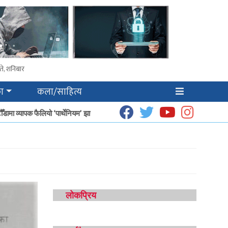
ते, शनिबार
ा
कला/साहित्य
डामा व्यापक फैलियो ‘पार्थेनियम’ झार
धूप उत्पादनबाट हेटौँडाका गृहिणीको आम्दानी बढ्दै
लोकप्रिय