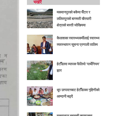
भर्खरै
मकवानपुरको बकैया घैँटार र
ललितपुरको बागमती खैरघारी
क्षेत्रको बस्ती जोखिममा
कैलाशका स्वास्थ्यकर्मीलाई स्वास्थ्य
व्यवस्थापन सूचना प्रणाली तालिम
हेटौँडामा व्यापक फैलियो ‘पार्थेनियम’
झार
धूप उत्पादनबाट हेटौँडाका गृहिणीको
आम्दानी बढ्दै
मकवानपुर बहुमुखी क्याम्पसमा