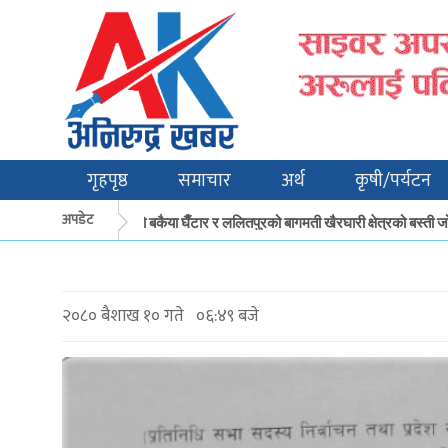
गृहपृष्ठ
समाचार
अर्थ
कृषी/पर्यटन
अपडेट
मकवानपुरको बकैया घैँटार र ललितपुरको बागमती खैरघारी क्षेत्रको बस्ती जो
२०८० बैशाख १० गते ०६:४९ बजे