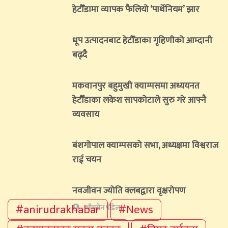
हेटौँडामा व्यापक फैलियो ‘पार्थेनियम’ झार
धूप उत्पादनबाट हेटौँडाका गृहिणीको आम्दानी
बढ्दै
मकवानपुर बहुमुखी क्याम्पसमा अध्ययनत
हेटौँडाका लकेश सापकोटाले सुरु गरे आफ्नै
व्यवसाय
बंशगोपाल क्याम्पसको सभा, अध्यक्षमा विश्वराज
राई चयन
नवजीवन ज्योति क्लबद्वारा वृक्षरोपण
#anirudrakhabar
#News
भीमसेन पौडेल