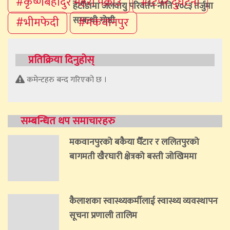
#कृष्णबहादुर महरा पक्राउ
#टिपर दुर्घटना
हेटाैँडामा जलवायु परिवर्तन नीति २०८३ तर्जुमा
सम्बन्धी गोष्ठी
#भीमफेदी
#मकवानपुर
हेटौँडाबाट अनलाइन ठगी गिरोह पक्राउ
प्रतिक्रिया दिनुहोस्
कमेन्टहरु बन्द गरिएको छ ।
इजरायलसँग सहकार्य बढाउँदै बागमती
सरकार
सम्बन्धित थप समाचारहरु
मकवानपुरको बकैया घैँटार र ललितपुरको
बागमती खैरघारी क्षेत्रको बस्ती जोखिममा
कैलाशका स्वास्थ्यकर्मीलाई स्वास्थ्य व्यवस्थापन
सूचना प्रणाली तालिम