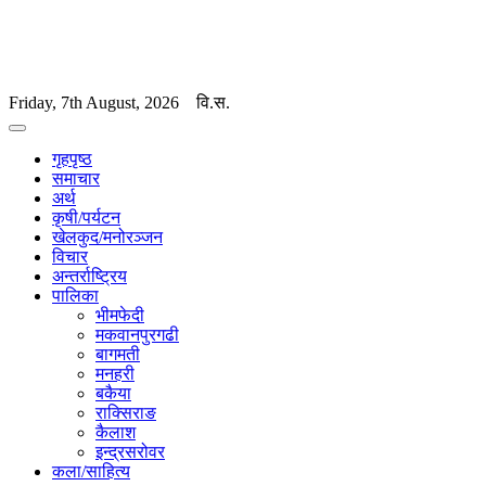
Friday, 7th August, 2026
वि.स.
गृहपृष्ठ
समाचार
अर्थ
कृषी/पर्यटन
खेलकुद/मनोरञ्जन
विचार
अन्तर्राष्ट्रिय
पालिका
भीमफेदी
मकवानपुरगढी
बागमती
मनहरी
बकैया
राक्सिराङ
कैलाश
इन्द्रसरोवर
कला/साहित्य