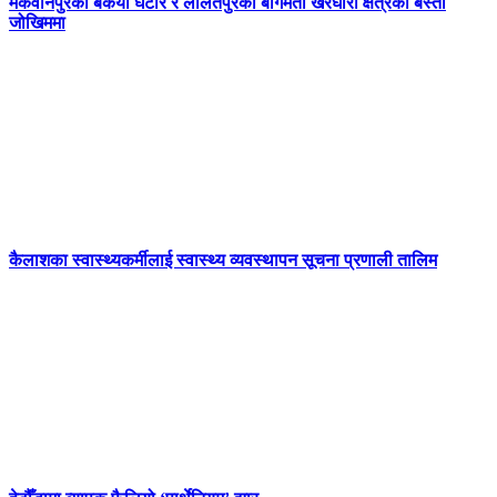
मकवानपुरको बकैया घैँटार र ललितपुरको बागमती खैरघारी क्षेत्रको बस्ती
जोखिममा
कैलाशका स्वास्थ्यकर्मीलाई स्वास्थ्य व्यवस्थापन सूचना प्रणाली तालिम