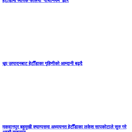
हेटौँडामा व्यापक फैलियो ‘पार्थेनियम’ झार
धूप उत्पादनबाट हेटौँडाका गृहिणीको आम्दानी बढ्दै
मकवानपुर बहुमुखी क्याम्पसमा अध्ययनत हेटौँडाका लकेश सापकोटाले सुरु गरे