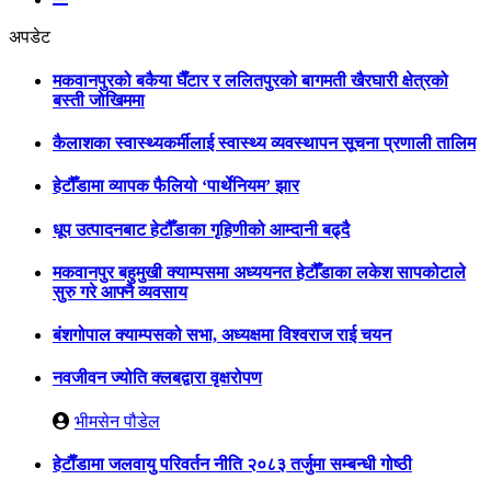
अपडेट
मकवानपुरको बकैया घैँटार र ललितपुरको बागमती खैरघारी क्षेत्रको
बस्ती जोखिममा
कैलाशका स्वास्थ्यकर्मीलाई स्वास्थ्य व्यवस्थापन सूचना प्रणाली तालिम
हेटौँडामा व्यापक फैलियो ‘पार्थेनियम’ झार
धूप उत्पादनबाट हेटौँडाका गृहिणीको आम्दानी बढ्दै
मकवानपुर बहुमुखी क्याम्पसमा अध्ययनत हेटौँडाका लकेश सापकोटाले
सुरु गरे आफ्नै व्यवसाय
बंशगोपाल क्याम्पसको सभा, अध्यक्षमा विश्वराज राई चयन
नवजीवन ज्योति क्लबद्वारा वृक्षरोपण
भीमसेन पौडेल
हेटाैँडामा जलवायु परिवर्तन नीति २०८३ तर्जुमा सम्बन्धी गोष्ठी