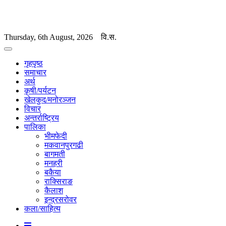
Thursday, 6th August, 2026
वि.स.
गृहपृष्ठ
समाचार
अर्थ
कृषी/पर्यटन
खेलकुद/मनोरञ्जन
विचार
अन्तर्राष्ट्रिय
पालिका
भीमफेदी
मकवानपुरगढी
बागमती
मनहरी
बकैया
राक्सिराङ
कैलाश
इन्द्रसरोवर
कला/साहित्य