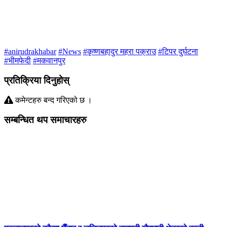
#anirudrakhabar
#News
#कृष्णबहादुर महरा पक्राउ
#टिपर दुर्घटना
#भीमफेदी
#मकवानपुर
प्रतिक्रिया दिनुहोस्
कमेन्टहरु बन्द गरिएको छ ।
सम्बन्धित थप समाचारहरु