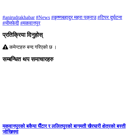
#anirudrakhabar
#News
#कृष्णबहादुर महरा पक्राउ
#टिपर दुर्घटना
#भीमफेदी
#मकवानपुर
प्रतिक्रिया दिनुहोस्
कमेन्टहरु बन्द गरिएको छ ।
सम्बन्धित थप समाचारहरु
मकवानपुरको बकैया घैँटार र ललितपुरको बागमती खैरघारी क्षेत्रको बस्ती
जोखिममा