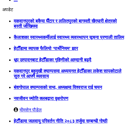
अपडेट
मकवानपुरको बकैया घैँटार र ललितपुरको बागमती खैरघारी क्षेत्रको
बस्ती जोखिममा
कैलाशका स्वास्थ्यकर्मीलाई स्वास्थ्य व्यवस्थापन सूचना प्रणाली तालिम
हेटौँडामा व्यापक फैलियो ‘पार्थेनियम’ झार
धूप उत्पादनबाट हेटौँडाका गृहिणीको आम्दानी बढ्दै
मकवानपुर बहुमुखी क्याम्पसमा अध्ययनत हेटौँडाका लकेश सापकोटाले
सुरु गरे आफ्नै व्यवसाय
बंशगोपाल क्याम्पसको सभा, अध्यक्षमा विश्वराज राई चयन
नवजीवन ज्योति क्लबद्वारा वृक्षरोपण
भीमसेन पौडेल
हेटाैँडामा जलवायु परिवर्तन नीति २०८३ तर्जुमा सम्बन्धी गोष्ठी