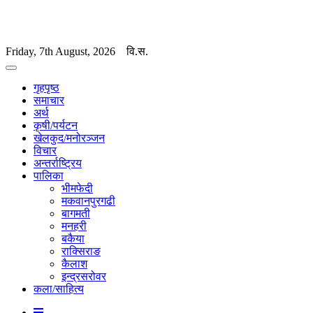
Friday, 7th August, 2026
वि.स.
गृहपृष्ठ
समाचार
अर्थ
कृषी/पर्यटन
खेलकुद/मनोरञ्जन
विचार
अन्तर्राष्ट्रिय
पालिका
भीमफेदी
मकवानपुरगढी
बागमती
मनहरी
बकैया
राक्सिराङ
कैलाश
इन्द्रसरोवर
कला/साहित्य