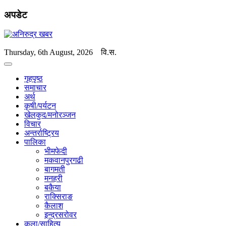
अपडेट
Thursday, 6th August, 2026
वि.स.
गृहपृष्ठ
समाचार
अर्थ
कृषी/पर्यटन
खेलकुद/मनोरञ्जन
विचार
अन्तर्राष्ट्रिय
पालिका
भीमफेदी
मकवानपुरगढी
बागमती
मनहरी
बकैया
राक्सिराङ
कैलाश
इन्द्रसरोवर
कला/साहित्य