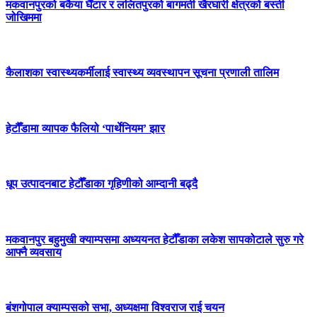
मकवानपुरको बकैया घैँटार र ललितपुरको बागमती खैरघारी क्षेत्रको बस्ती
जोखिममा
कैलाशका स्वास्थ्यकर्मीलाई स्वास्थ्य व्यवस्थापन सूचना प्रणाली तालिम
हेटौँडामा व्यापक फैलियो ‘पार्थेनियम’ झार
धूप उत्पादनबाट हेटौँडाका गृहिणीको आम्दानी बढ्दै
मकवानपुर बहुमुखी क्याम्पसमा अध्ययनत हेटौँडाका लकेश सापकोटाले सुरु गरे
आफ्नै व्यवसाय
बंशगोपाल क्याम्पसको सभा, अध्यक्षमा विश्वराज राई चयन