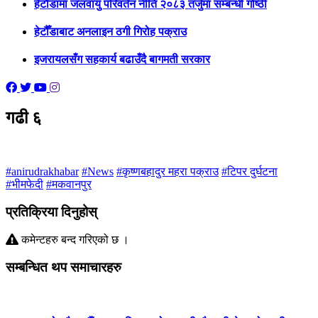
हेटाैँडामा जलवायु परिवर्तन नीति २०८३ तर्जुमा सम्बन्धी गोष्ठी
हेटौँडाबाट अनलाइन ठगी गिरोह पक्राउ
इजरायलसँग सहकार्य बढाउँदै बागमती सरकार
गढी ६
#anirudrakhabar
#News
#कृष्णबहादुर महरा पक्राउ
#टिपर दुर्घटना
#भीमफेदी
#मकवानपुर
प्रतिक्रिया दिनुहोस्
कमेन्टहरु बन्द गरिएको छ ।
सम्बन्धित थप समाचारहरु