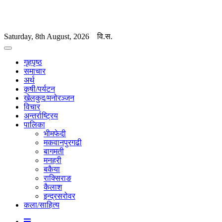
Saturday, 8th August, 2026
वि.स.
गृहपृष्ठ
समाचार
अर्थ
कृषी/पर्यटन
खेलकुद/मनोरञ्जन
विचार
अन्तर्राष्ट्रिय
पालिका
भीमफेदी
मकवानपुरगढी
बागमती
मनहरी
बकैया
राक्सिराङ
कैलाश
इन्द्रसरोवर
कला/साहित्य