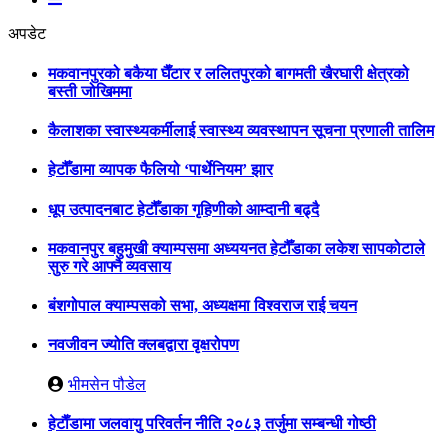
अपडेट
मकवानपुरको बकैया घैँटार र ललितपुरको बागमती खैरघारी क्षेत्रको
बस्ती जोखिममा
कैलाशका स्वास्थ्यकर्मीलाई स्वास्थ्य व्यवस्थापन सूचना प्रणाली तालिम
हेटौँडामा व्यापक फैलियो ‘पार्थेनियम’ झार
धूप उत्पादनबाट हेटौँडाका गृहिणीको आम्दानी बढ्दै
मकवानपुर बहुमुखी क्याम्पसमा अध्ययनत हेटौँडाका लकेश सापकोटाले
सुरु गरे आफ्नै व्यवसाय
बंशगोपाल क्याम्पसको सभा, अध्यक्षमा विश्वराज राई चयन
नवजीवन ज्योति क्लबद्वारा वृक्षरोपण
भीमसेन पौडेल
हेटाैँडामा जलवायु परिवर्तन नीति २०८३ तर्जुमा सम्बन्धी गोष्ठी