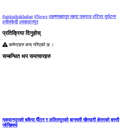
#anirudrakhabar
#News
#कृष्णबहादुर महरा पक्राउ
#टिपर दुर्घटना
#भीमफेदी
#मकवानपुर
प्रतिक्रिया दिनुहोस्
कमेन्टहरु बन्द गरिएको छ ।
सम्बन्धित थप समाचारहरु
मकवानपुरको बकैया घैँटार र ललितपुरको बागमती खैरघारी क्षेत्रको बस्ती
जोखिममा