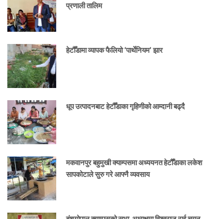
प्रणाली तालिम
हेटौँडामा व्यापक फैलियो ‘पार्थेनियम’ झार
धूप उत्पादनबाट हेटौँडाका गृहिणीको आम्दानी बढ्दै
मकवानपुर बहुमुखी क्याम्पसमा अध्ययनत हेटौँडाका लकेश
सापकोटाले सुरु गरे आफ्नै व्यवसाय
बंशगोपाल क्याम्पसको सभा, अध्यक्षमा विश्वराज राई चयन