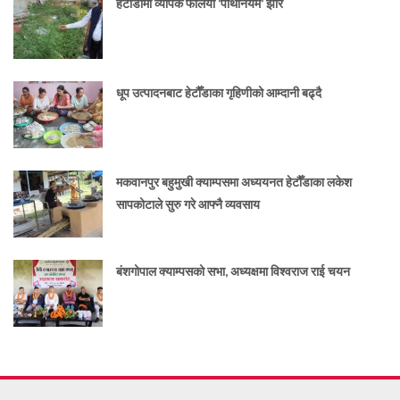
हेटौँडामा व्यापक फैलियो ‘पार्थेनियम’ झार
धूप उत्पादनबाट हेटौँडाका गृहिणीको आम्दानी बढ्दै
मकवानपुर बहुमुखी क्याम्पसमा अध्ययनत हेटौँडाका लकेश
सापकोटाले सुरु गरे आफ्नै व्यवसाय
बंशगोपाल क्याम्पसको सभा, अध्यक्षमा विश्वराज राई चयन