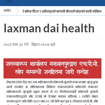
अपडेट
मकवानपुरको बकैया घैँटार र ललितपुरको बागमती खैरघारी क्षेत्रको बस्ती जोखिममा
laxman dai health
मकवानपुरको बकैया घैँटार र ललितपुरको बागमती खैरघारी क्षेत्रको बस्ती जोखिममा
२०८१ माघ ३० गते बिहान ०९:०४ बजे