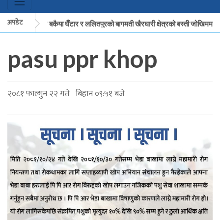
अपडेट
मकवानपुरको बकैया घैँटार र ललितपुरको बागमती खैरघारी क्षेत्रको बस्ती जोखिममा
pasu ppr khop
मकवानपुरको बकैया घैँटार र ललितपुरको बागमती खैरघारी क्षेत्रको बस्ती जोखिममा
२०८१ फाल्गुन २२ गते बिहान ०९:५१ बजे