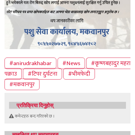
#anirudrakhabar
#News
#कृष्णबहादुर महरा
पक्राउ
#टिपर दुर्घटना
#भीमफेदी
#मकवानपुर
प्रतिक्रिया दिनुहोस्
कमेन्टहरु बन्द गरिएको छ ।
सम्बन्धित थप समाचारहरु