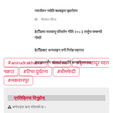
नवजीवन ज्योति क्लबद्वारा वृक्षरोपण
भीमसेन पौडेल
हेटाैँडामा जलवायु परिवर्तन नीति २०८३ तर्जुमा सम्बन्धी
गोष्ठी
हेटौँडाबाट अनलाइन ठगी गिरोह पक्राउ
#anirudrakhabar
#News
#कृष्णबहादुर महरा
इजरायलसँग सहकार्य बढाउँदै बागमती सरकार
पक्राउ
#टिपर दुर्घटना
#भीमफेदी
#मकवानपुर
प्रतिक्रिया दिनुहोस्
कमेन्टहरु बन्द गरिएको छ ।