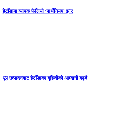
हेटौँडामा व्यापक फैलियो ‘पार्थेनियम’ झार
धूप उत्पादनबाट हेटौँडाका गृहिणीको आम्दानी बढ्दै