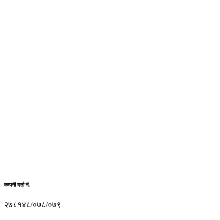
कम्पनी दर्ता नं.
२७८१४८/०७८/०७९