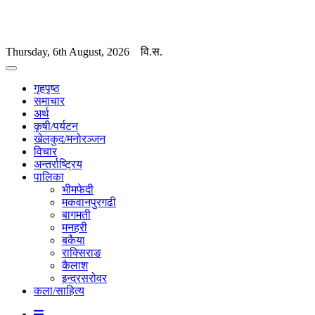
Thursday, 6th August, 2026
वि.स.
गृहपृष्ठ
समाचार
अर्थ
कृषी/पर्यटन
खेलकुद/मनोरञ्जन
विचार
अन्तर्राष्ट्रिय
पालिका
भीमफेदी
मकवानपुरगढी
बागमती
मनहरी
बकैया
राक्सिराङ
कैलाश
इन्द्रसरोवर
कला/साहित्य