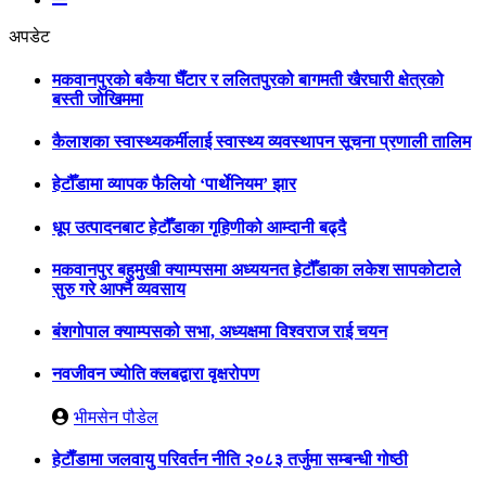
अपडेट
मकवानपुरको बकैया घैँटार र ललितपुरको बागमती खैरघारी क्षेत्रको
बस्ती जोखिममा
कैलाशका स्वास्थ्यकर्मीलाई स्वास्थ्य व्यवस्थापन सूचना प्रणाली तालिम
हेटौँडामा व्यापक फैलियो ‘पार्थेनियम’ झार
धूप उत्पादनबाट हेटौँडाका गृहिणीको आम्दानी बढ्दै
मकवानपुर बहुमुखी क्याम्पसमा अध्ययनत हेटौँडाका लकेश सापकोटाले
सुरु गरे आफ्नै व्यवसाय
बंशगोपाल क्याम्पसको सभा, अध्यक्षमा विश्वराज राई चयन
नवजीवन ज्योति क्लबद्वारा वृक्षरोपण
भीमसेन पौडेल
हेटाैँडामा जलवायु परिवर्तन नीति २०८३ तर्जुमा सम्बन्धी गोष्ठी