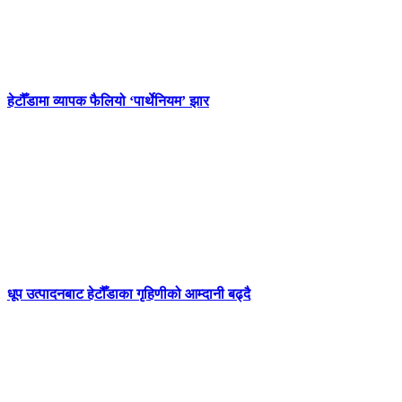
हेटौँडामा व्यापक फैलियो ‘पार्थेनियम’ झार
धूप उत्पादनबाट हेटौँडाका गृहिणीको आम्दानी बढ्दै