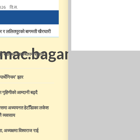
2026
वि.स.
ार र ललितपुरको बागमती खैरघारी
lmac.bagamati.gov.n
ई स्वास्थ्य व्यवस्थापन सूचना
‘पार्थेनियम’ झार
ा गृहिणीको आम्दानी बढ्दै
्पसमा अध्ययनत हेटौँडाका लकेश
ै व्यवसाय
, अध्यक्षमा विश्वराज राई