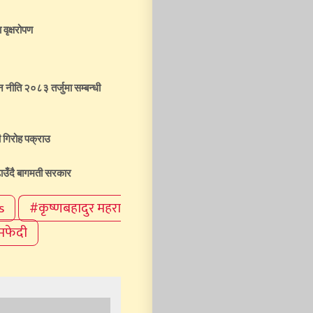
 वृक्षरोपण
तन नीति २०८३ तर्जुमा सम्बन्धी
 गिरोह पक्राउ
ाउँदै बागमती सरकार
s
#कृष्णबहादुर महरा
मफेदी