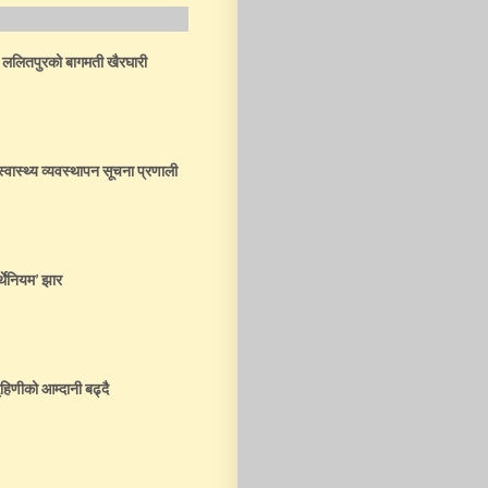
र ललितपुरको बागमती खैरघारी
स्वास्थ्य व्यवस्थापन सूचना प्रणाली
र्थेनियम’ झार
ृहिणीको आम्दानी बढ्दै