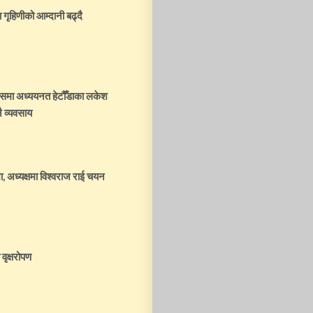
 गृहिणीको आम्दानी बढ्दै
्पसमा अध्ययनत हेटौँडाका लकेश
ै व्यवसाय
, अध्यक्षमा विश्वराज राई चयन
वृक्षरोपण