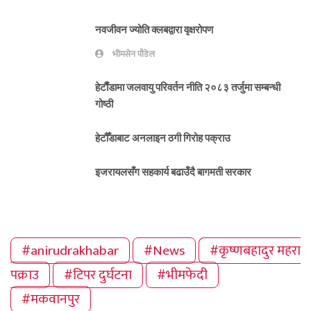
नवजीवन ज्योति क्लबद्वारा वृक्षरोपण
भीमसेन पौडेल
हेटाैँडामा जलवायु परिवर्तन नीति २०८३ तर्जुमा सम्बन्धी
गोष्ठी
हेटौँडाबाट अनलाइन ठगी गिरोह पक्राउ
इजरायलसँग सहकार्य बढाउँदै बागमती सरकार
#anirudrakhabar
#News
#कृष्णबहादुर महरा
पक्राउ
#टिपर दुर्घटना
#भीमफेदी
#मकवानपुर