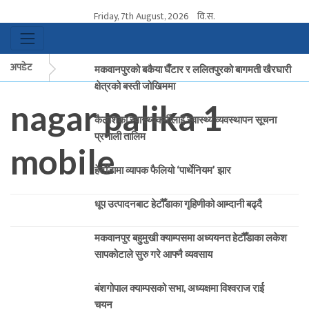
Friday, 7th August, 2026
वि.स.
अपडेट
मकवानपुरको बकैया घैँटार र ललितपुरको बागमती खैरघारी
क्षेत्रको बस्ती जोखिममा
nagar palika 1
कैलाशका स्वास्थ्यकर्मीलाई स्वास्थ्य व्यवस्थापन सूचना
प्रणाली तालिम
mobile
हेटौँडामा व्यापक फैलियो ‘पार्थेनियम’ झार
धूप उत्पादनबाट हेटौँडाका गृहिणीको आम्दानी बढ्दै
मकवानपुर बहुमुखी क्याम्पसमा अध्ययनत हेटौँडाका लकेश
सापकोटाले सुरु गरे आफ्नै व्यवसाय
बंशगोपाल क्याम्पसको सभा, अध्यक्षमा विश्वराज राई
चयन