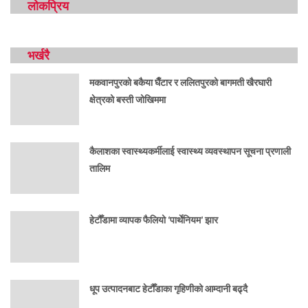
लोकप्रिय
भर्खरै
मकवानपुरको बकैया घैँटार र ललितपुरको बागमती खैरघारी
क्षेत्रको बस्ती जोखिममा
कैलाशका स्वास्थ्यकर्मीलाई स्वास्थ्य व्यवस्थापन सूचना प्रणाली
तालिम
हेटौँडामा व्यापक फैलियो ‘पार्थेनियम’ झार
धूप उत्पादनबाट हेटौँडाका गृहिणीको आम्दानी बढ्दै