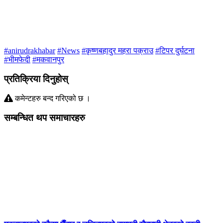
#anirudrakhabar
#News
#कृष्णबहादुर महरा पक्राउ
#टिपर दुर्घटना
#भीमफेदी
#मकवानपुर
प्रतिक्रिया दिनुहोस्
कमेन्टहरु बन्द गरिएको छ ।
सम्बन्धित थप समाचारहरु