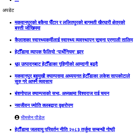
अपडेट
मकवानपुरको बकैया घैँटार र ललितपुरको बागमती खैरघारी क्षेत्रको
बस्ती जोखिममा
कैलाशका स्वास्थ्यकर्मीलाई स्वास्थ्य व्यवस्थापन सूचना प्रणाली तालिम
हेटौँडामा व्यापक फैलियो ‘पार्थेनियम’ झार
धूप उत्पादनबाट हेटौँडाका गृहिणीको आम्दानी बढ्दै
मकवानपुर बहुमुखी क्याम्पसमा अध्ययनत हेटौँडाका लकेश सापकोटाले
सुरु गरे आफ्नै व्यवसाय
बंशगोपाल क्याम्पसको सभा, अध्यक्षमा विश्वराज राई चयन
नवजीवन ज्योति क्लबद्वारा वृक्षरोपण
भीमसेन पौडेल
हेटाैँडामा जलवायु परिवर्तन नीति २०८३ तर्जुमा सम्बन्धी गोष्ठी