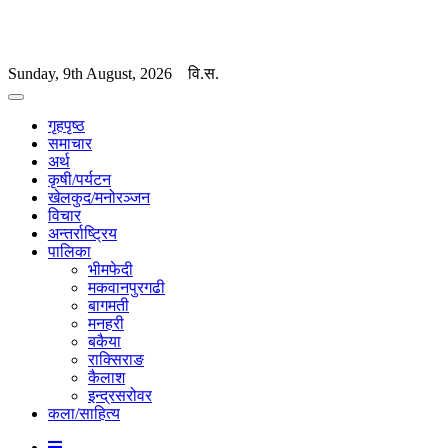
Sunday, 9th August, 2026
वि.स.
गृहपृष्ठ
समाचार
अर्थ
कृषी/पर्यटन
खेलकुद/मनोरञ्जन
विचार
अन्तर्राष्ट्रिय
पालिका
भीमफेदी
मकवानपुरगढी
बागमती
मनहरी
बकैया
राक्सिराङ
कैलाश
इन्द्रसरोवर
कला/साहित्य