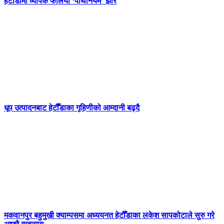
हेटौँडामा व्यापक फैलियो ‘पार्थेनियम’ झार
धूप उत्पादनबाट हेटौँडाका गृहिणीको आम्दानी बढ्दै
मकवानपुर बहुमुखी क्याम्पसमा अध्ययनत हेटौँडाका लकेश सापकोटाले सुरु गरे