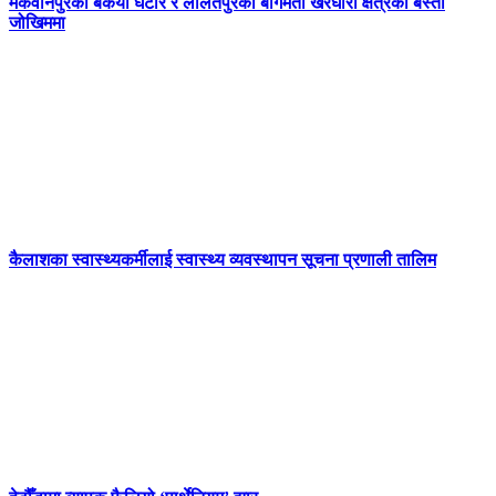
मकवानपुरको बकैया घैँटार र ललितपुरको बागमती खैरघारी क्षेत्रको बस्ती
जोखिममा
कैलाशका स्वास्थ्यकर्मीलाई स्वास्थ्य व्यवस्थापन सूचना प्रणाली तालिम