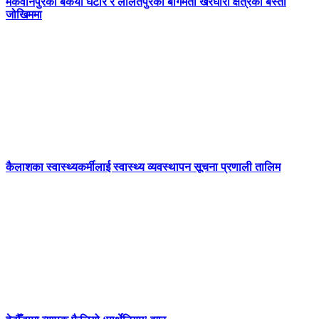
मकवानपुरको बकैया घैँटार र ललितपुरको बागमती खैरघारी क्षेत्रको बस्ती
जोखिममा
कैलाशका स्वास्थ्यकर्मीलाई स्वास्थ्य व्यवस्थापन सूचना प्रणाली तालिम