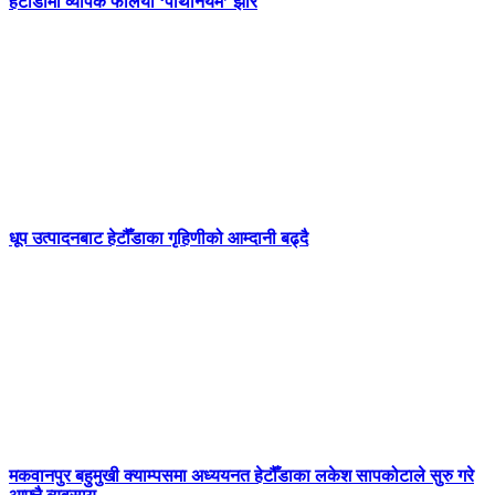
हेटौँडामा व्यापक फैलियो ‘पार्थेनियम’ झार
धूप उत्पादनबाट हेटौँडाका गृहिणीको आम्दानी बढ्दै
मकवानपुर बहुमुखी क्याम्पसमा अध्ययनत हेटौँडाका लकेश सापकोटाले सुरु गरे