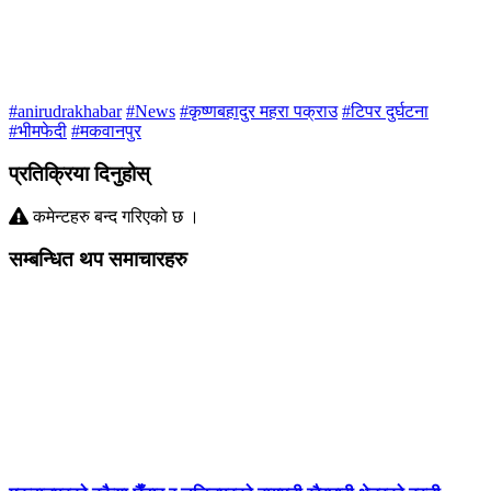
#anirudrakhabar
#News
#कृष्णबहादुर महरा पक्राउ
#टिपर दुर्घटना
#भीमफेदी
#मकवानपुर
प्रतिक्रिया दिनुहोस्
कमेन्टहरु बन्द गरिएको छ ।
सम्बन्धित थप समाचारहरु