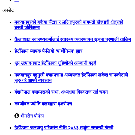
अपडेट
मकवानपुरको बकैया घैँटार र ललितपुरको बागमती खैरघारी क्षेत्रको
बस्ती जोखिममा
कैलाशका स्वास्थ्यकर्मीलाई स्वास्थ्य व्यवस्थापन सूचना प्रणाली तालिम
हेटौँडामा व्यापक फैलियो ‘पार्थेनियम’ झार
धूप उत्पादनबाट हेटौँडाका गृहिणीको आम्दानी बढ्दै
मकवानपुर बहुमुखी क्याम्पसमा अध्ययनत हेटौँडाका लकेश सापकोटाले
सुरु गरे आफ्नै व्यवसाय
बंशगोपाल क्याम्पसको सभा, अध्यक्षमा विश्वराज राई चयन
नवजीवन ज्योति क्लबद्वारा वृक्षरोपण
भीमसेन पौडेल
हेटाैँडामा जलवायु परिवर्तन नीति २०८३ तर्जुमा सम्बन्धी गोष्ठी