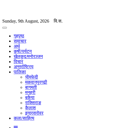
Sunday, 9th August, 2026
वि.स.
गृहपृष्ठ
समाचार
अर्थ
कृषी/पर्यटन
खेलकुद/मनोरञ्जन
विचार
अन्तर्राष्ट्रिय
पालिका
भीमफेदी
मकवानपुरगढी
बागमती
मनहरी
बकैया
राक्सिराङ
कैलाश
इन्द्रसरोवर
कला/साहित्य