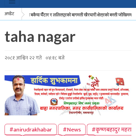
अपडेट
मकवानपुरको बकैया घैँटार र ललितपुरको बागमती खैरघारी क्षेत्रको बस्ती जोखिममा
taha nagar
मकवानपुरको बकैया घैँटार र ललितपुरको बागमती खैरघारी क्षेत्रको बस्ती जोखिममा
२०८१ आश्विन २२ गते ०४:१८ बजे
#anirudrakhabar
#News
#कृष्णबहादुर महरा