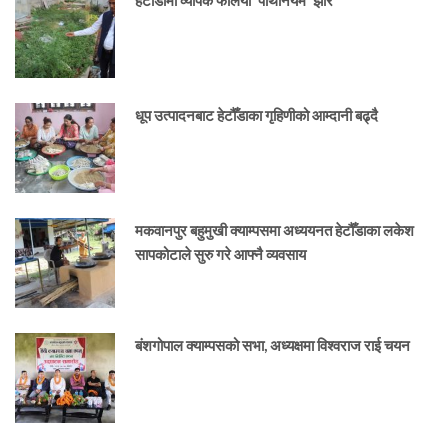
हेटौँडामा व्यापक फैलियो ‘पार्थेनियम’ झार
धूप उत्पादनबाट हेटौँडाका गृहिणीको आम्दानी बढ्दै
मकवानपुर बहुमुखी क्याम्पसमा अध्ययनत हेटौँडाका लकेश
सापकोटाले सुरु गरे आफ्नै व्यवसाय
बंशगोपाल क्याम्पसको सभा, अध्यक्षमा विश्वराज राई चयन