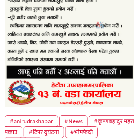
#anirudrakhabar
#News
#कृष्णबहादुर महरा
पक्राउ
#टिपर दुर्घटना
#भीमफेदी