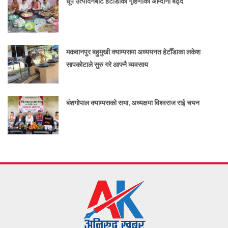
धूप उत्पादनबाट हेटौँडाका गृहिणीको आम्दानी बढ्दै
मकवानपुर बहुमुखी क्याम्पसमा अध्ययनत हेटौँडाका लकेश
सापकोटाले सुरु गरे आफ्नै व्यवसाय
बंशगोपाल क्याम्पसको सभा, अध्यक्षमा विश्वराज राई चयन