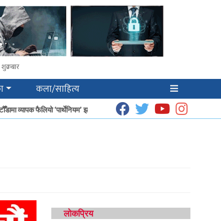
शुक्रबार
ा
कला/साहित्य
ँडामा व्यापक फैलियो ‘पार्थेनियम’ झार
धूप उत्पादनबाट हेटौँडाका गृहिणीको आम्दानी बढ्दै
लोकप्रिय