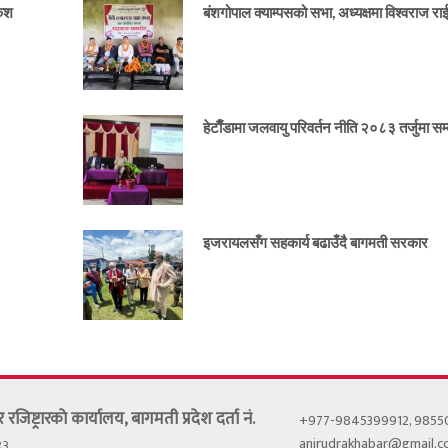
केश
बंशगोपाल क्याम्पसको सभा, अध्यक्षमा विश्वराज र
हेटाैँडामा जलवायु परिवर्तन नीति २०८३ तर्जुमा सम्ब
इजरायलसँग सहकार्य बढाउँदै बागमती सरकार
र रजिष्ट्रारकाे कार्यालय, बागमती प्रदेश दर्ता नं.
+977-9845399912, 985
anirudrakhabar@gmail.
९३