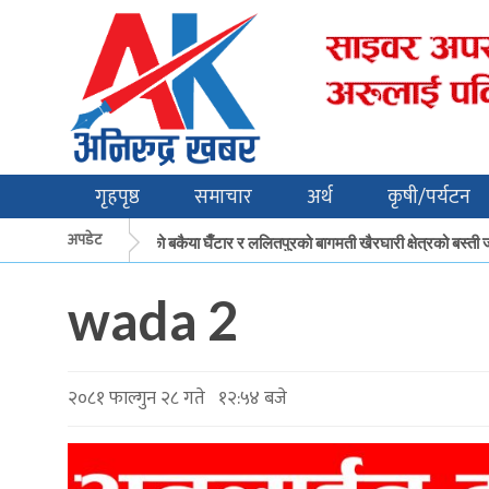
गृहपृष्ठ
समाचार
अर्थ
कृषी/पर्यटन
अपडेट
मकवानपुरको बकैया घैँटार र ललितपुरको बागमती खैरघारी क्षेत्रको बस्ती ज
wada 2
२०८१ फाल्गुन २८ गते १२:५४ बजे