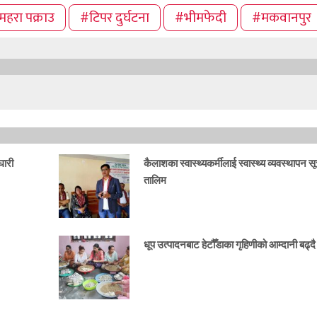
महरा पक्राउ
#टिपर दुर्घटना
#भीमफेदी
#मकवानपुर
घारी
कैलाशका स्वास्थ्यकर्मीलाई स्वास्थ्य व्यवस्थापन स
तालिम
धूप उत्पादनबाट हेटौँडाका गृहिणीको आम्दानी बढ्दै