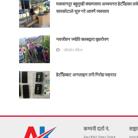
मकवानपुर बहुमुखी क्याम्पसमा अध्ययनत हेटौँडाका ल
सापकोटाले सुरु गरे आफ्नै व्यवसाय
नवजीवन ज्योति क्लबद्वारा वृक्षरोपण
भीमसेन पौडेल
हेटौँडाबाट अनलाइन ठगी गिरोह पक्राउ
कम्पनी दर्ता नं.
सञ्चा
२७८१४८/०७८/०७९
०००