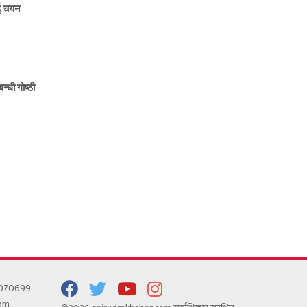
ाई चयन
न्धी गोष्ठी
5070699
com