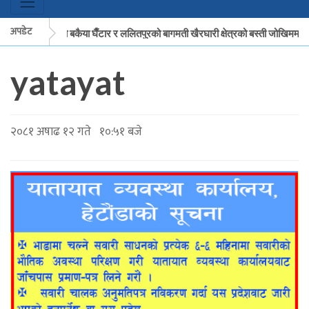
अपडेट
मकवानपुरको बकैया घैँटार र ललितपुरको बागमती खैरघारी क्षेत्रको बस्ती जोखिममा
yatayat
मकवानपुरको बकैया घैँटार र ललितपुरको बागमती खैरघारी क्षेत्रको बस्ती जोखिममा
२०८१ अषाढ १२ गते १०:५१ बजे