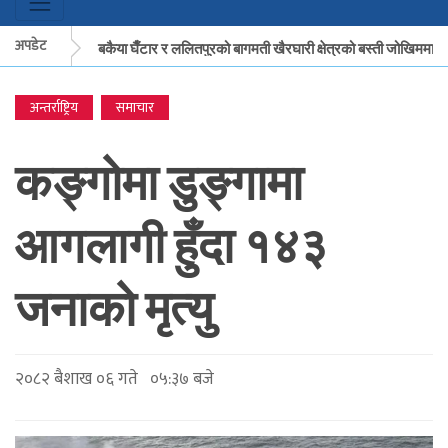
अपडेट
मकवानपुरको बकैया घैँटार र ललितपुरको बागमती खैरघारी क्षेत्रको बस्ती जोखिममा
अन्तर्राष्ट्रिय
समाचार
मकवानपुरको बकैया घैँटार र ललितपुरको बागमती खैरघारी क्षेत्रको बस्ती जोखिममा
कङ्गोमा डुङ्गामा
आगलागी हुँदा १४३
जनाको मृत्यु
२०८२ बैशाख ०६ गते ०५:३७ बजे