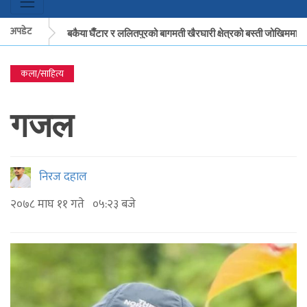
अपडेट
मकवानपुरको बकैया घैँटार र ललितपुरको बागमती खैरघारी क्षेत्रको बस्ती जोखिममा
कला/साहित्य
मकवानपुरको बकैया घैँटार र ललितपुरको बागमती खैरघारी क्षेत्रको बस्ती जोखिममा
गजल
निरज दहाल
२०७८ माघ ११ गते ०५:२३ बजे