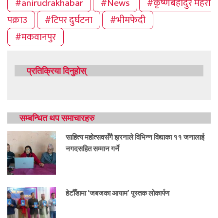
#anirudrakhabar
#News
#कृष्णबहादुर महरा
पक्राउ
#टिपर दुर्घटना
#भीमफेदी
#मकवानपुर
प्रतिक्रिया दिनुहोस्
सम्बन्धित थप समाचारहरु
साहित्य महोत्सवसँगै झरनाले विभिन्न विद्याका ११ जनालाई
नगदसहित सम्मान गर्ने
हेटौँडामा ‘जबजका आयाम’ पुस्तक लोकार्पण