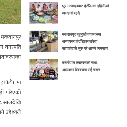
धूप उत्पादनबाट हेटौँडाका गृहिणीको
आम्दानी बढ्दै
मकवानपुर बहुमुखी क्याम्पसमा
ान मकवानपुर
अध्ययनत हेटौँडाका लकेश
वन वनस्पति
सापकोटाले सुरु गरे आफ्नै व्यवसाय
 वातावरणका
बंशगोपाल क्याम्पसको सभा,
अध्यक्षमा विश्वराज राई चयन
टिइभिटी) मा
यहाँ गरिएको
७८ सालदेखि
 उद्देश्यले