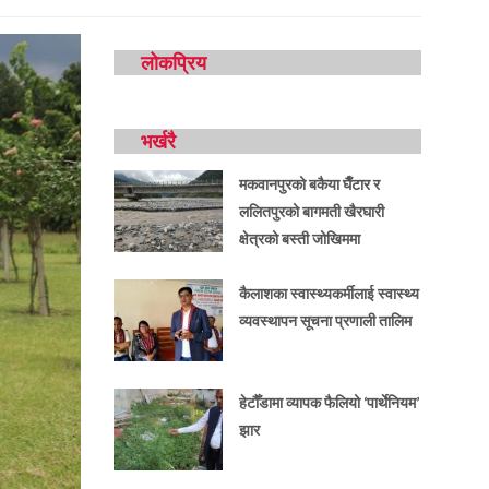
लोकप्रिय
भर्खरै
मकवानपुरको बकैया घैँटार र
ललितपुरको बागमती खैरघारी
क्षेत्रको बस्ती जोखिममा
कैलाशका स्वास्थ्यकर्मीलाई स्वास्थ्य
व्यवस्थापन सूचना प्रणाली तालिम
हेटौँडामा व्यापक फैलियो ‘पार्थेनियम’
झार