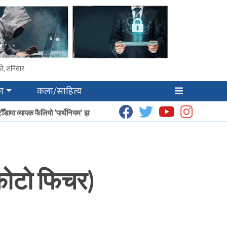
ते, शनिबार
ा
कला/साहित्य
ामा व्यापक फैलियो ‘पार्थेनियम’ झार
धूप उत्पादनबाट हेटौँडाका गृहिणीको आम्दानी बढ्दै
 (फोटो फिचर)