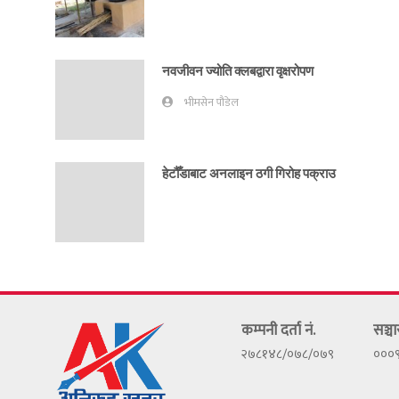
नवजीवन ज्योति क्लबद्वारा वृक्षरोपण
भीमसेन पौडेल
हेटौँडाबाट अनलाइन ठगी गिरोह पक्राउ
कम्पनी दर्ता नं.
सञ्चा
२७८१४८/०७८/०७९
०००