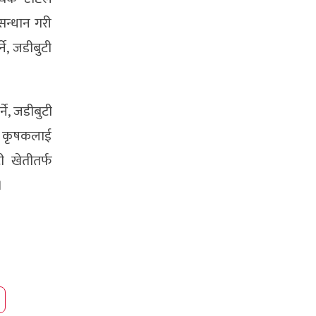
सन्धान गरी
े, जडीबुटी
ने, जडीबुटी
रति कृषकलाई
ी खेतीतर्फ
।