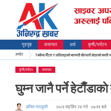
गृहपृष्ठ
समाचार
अर्थ
कृषी/पर्यटन
अपडेट
मकवानपुरको बकैया घैँटार र ललितपुरको बागमती खैरघारी क्षेत्रको बस्ती जोख
कृषी/पर्यटन
समाचार
घुम्न जानै पर्ने हेटाैँ
अनिल पराजुली
२०८१ मङ्सिर २४ गते ०७:११ बजे