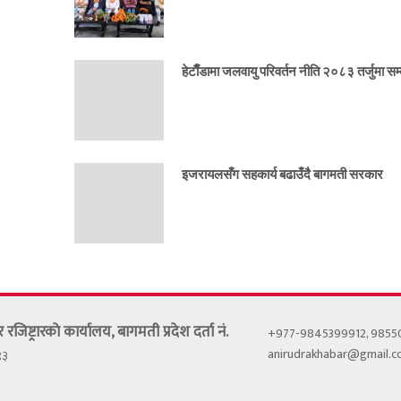
हेटाैँडामा जलवायु परिवर्तन नीति २०८३ तर्जुमा सम्ब
इजरायलसँग सहकार्य बढाउँदै बागमती सरकार
र रजिष्ट्रारकाे कार्यालय, बागमती प्रदेश दर्ता नं.
+977-9845399912, 985
anirudrakhabar@gmail.
९३