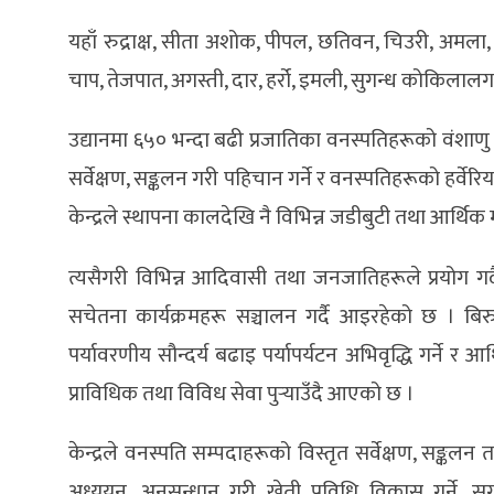
यहाँ रुद्राक्ष, सीता अशोक, पीपल, छतिवन, चिउरी, अमला, व
चाप, तेजपात, अगस्ती, दार, हर्रो, इमली, सुगन्ध कोकिला
उद्यानमा ६५० भन्दा बढी प्रजातिका वनस्पतिहरूको वंशाणु स्र
सर्वेक्षण, सङ्कलन गरी पहिचान गर्ने र वनस्पतिहरूको हर्वेरि
केन्द्रले स्थापना कालदेखि नै विभिन्न जडीबुटी तथा आर्थ
त्यसैगरी विभिन्न आदिवासी तथा जनजातिहरूले प्रयोग गर्
सचेतना कार्यक्रमहरू सञ्चालन गर्दै आइरहेको छ । बिरुव
पर्यावरणीय सौन्दर्य बढाइ पर्यापर्यटन अभिवृद्धि गर्ने र 
प्राविधिक तथा विविध सेवा पुर्‍याउँदै आएको छ ।
केन्द्रले वनस्पति सम्पदाहरूको विस्तृत सर्वेक्षण, सङ्कलन 
अध्ययन, अनुसन्धान गरी खेती प्रविधि विकास गर्ने, सुगन