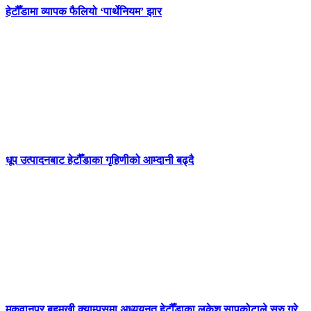
हेटौँडामा व्यापक फैलियो ‘पार्थेनियम’ झार
धूप उत्पादनबाट हेटौँडाका गृहिणीको आम्दानी बढ्दै
मकवानपुर बहुमुखी क्याम्पसमा अध्ययनत हेटौँडाका लकेश सापकोटाले सुरु गरे