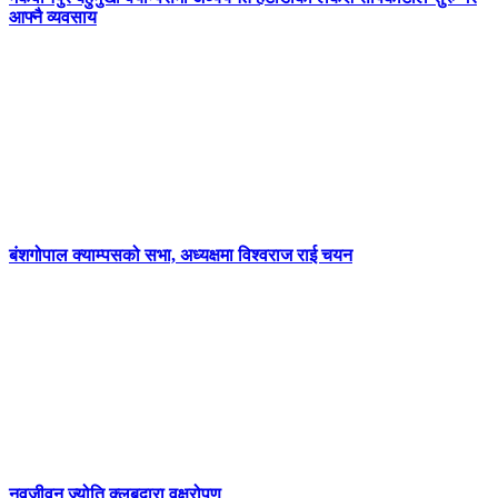
आफ्नै व्यवसाय
बंशगोपाल क्याम्पसको सभा, अध्यक्षमा विश्वराज राई चयन
नवजीवन ज्योति क्लबद्वारा वृक्षरोपण