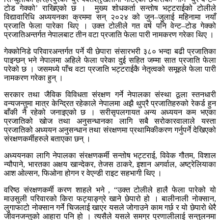
टोड गेक्को’ राखिएको छ । मुख्य शोधकर्ता सन्तोष भट्टराईको टोलीले
विद्यावारिधि अध्ययनका क्रममा सन् २०२४ को जुन–जुलाई महिनामा नयाँ
प्रजाति फेला पारेका थिए । उक्त टोलीले गत वर्ष पनि वेन्ट–टोड गेक्को
प्रजातिअन्तर्गत नेपालबाट तीन वटा प्रजाति फेला पारी नामकरण गरेका थिए ।
गेक्कोनिडे परिवारअन्तर्गत पर्ने यी छेपारा संसारभरी ३८० भन्दा बढी प्रजातिका
पाइन्छन् भने नेपालमा अहिले फेला परेका दुई सहित जम्मा सात प्रजाति फेला
परेको छ । जसमध्ये पाँच वटा प्रजाति भट्टराईकै नेतृत्वको समूहले फेला पारी
नामकरण गरेका हुन् ।
सरकार तथा जैविक विविधता संरक्षण गर्ने नेपालका संस्था ठूला स्तनधारी
वन्यजन्तुमा मात्र केन्द्रित रहेकाले नेपालमा अझै थुप्रै प्रजातिहरुको रेकर्ड हुन
बाँकी नै रहेको जनाइएको छ । सरीसृपलगायत अन्य अध्ययन कम भएका
प्रजातिको खोज तथा अनुसन्धानका लागि सबै सरोकारवालाले यस्ता
प्रजातिको अध्ययन अनुसन्धान तथा संरक्षणमा प्रथामिकीकरण गर्नुपर्ने देखिएको
संरक्षणकर्मीहरुले बताएका छन् ।
अध्ययनका लागि नेपालका संरक्षणकर्मी सन्तोष भट्टराई, विवेक गौतम, विशाल
न्यौपाने, भारतका अक्षय खान्देकर, तेजस ठाकरे, इशान अगर्वाल, अष्ट्रेलियाका
आश ओल्सन, फिओना होगन र वेएन्डी राइट सहभागी थिए ।
वरिष्ठ संरक्षणकर्मी करण शाहले भने , “उक्त टोलीले हालै फेला पारेको यो
माउसुली परिवारको किरा फट्याङ्ग्रे खाने छेपारो हो । बालीनाली नोक्सान,
लुगाफाटो नोक्सान गर्ने चिजलाई खाएर यसले जोगाउने काम गर्छ र यो छेपारो धेरै
जीवनजन्तुको आहारा पनि हो । त्यसैले यसले समग्र प्रणालीलाई सन्तुलनमा