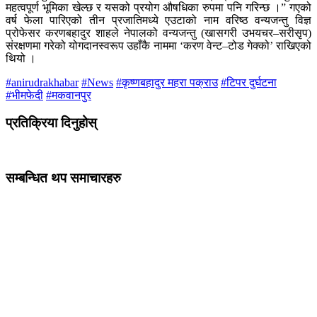
महत्वपूर्ण भूमिका खेल्छ र यसको प्रयोग औषधिका रुपमा पनि गरिन्छ ।” गएको
वर्ष फेला पारिएको तीन प्रजातिमध्ये एउटाको नाम वरिष्ठ वन्यजन्तु विज्ञ
प्रोफेसर करणबहादुर शाहले नेपालको वन्यजन्तु (खासगरी उभयचर–सरीसृप)
संरक्षणमा गरेको योगदानस्वरूप उहाँकै नाममा ‘करण वेन्ट–टोड गेक्को’ राखिएको
थियो ।
#anirudrakhabar
#News
#कृष्णबहादुर महरा पक्राउ
#टिपर दुर्घटना
#भीमफेदी
#मकवानपुर
प्रतिक्रिया दिनुहोस्
सम्बन्धित थप समाचारहरु