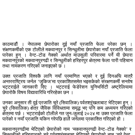
काठमाडाैं । नेपालमा छेपारोका दुई नयाँ प्रजाति फेला परेका छन् ।
संक्षणकर्मीको एक टोलीले मकवानपुर र सिन्धुलीमा छेपारोका नयाँ प्रजाति फेला
पारेका हुन् । वेन्ट–टोड गेक्को अर्थात माउसुली परिवारमा पर्ने यी छेपारा
मकवानपुरको मकवानपुरगढी र सिन्धुलीको हरिहरपुर क्षेत्रमा फेला पारी पहिचान
तथा नामकरण गरिएको जनाइएको छ ।
उक्त प्रजाति विश्वकै लागि नयाँ प्रमाणित भएको र दुई दिनअघि मात्रै
अन्तरराष्ट्रिय जर्नल ‘जुकिज’मा प्रकाशितसमेत भइसकेको संरक्षणकर्मी सन्तोष
भट्टराईले जानकारी दिए । भट्टराई फेडेरेसन युनिभर्सिटी अष्ट्रेलियामा
छेपारोकै विषय विद्यावारिधि गरिरहेका छन ।
उनका अनुसार ती दुई प्रजाति चुरे (सिवालिक) पर्वतश्रृंखलाबाट भेटिएका हुन् ।
चुरे (सिवालिक) क्षेत्र जैविक विविधतामा समृद्ध भए पनि कम अध्ययन गरिएको
क्षेत्रमा पर्छ । भट्टराईको टोलीले गत जुन-जुलाई २०२४ मा उक्त प्रजाति फेला
पारेको र नयाँ प्रजाति यकिन गरेपछि हालै जर्नलमा प्रकाशित गरिएको हो ।
मकवानपुरगढीमा भेटिएको छेपारोको नाम ‘मकवानपुरगढी वेन्ट–टोड गेक्को’ र
सिन्धुलीको हरिहरपुरको चुरे पर्वतश्रृंखलामा भेटिएको छेपारोको नाम ‘चुरे वेन्ट–