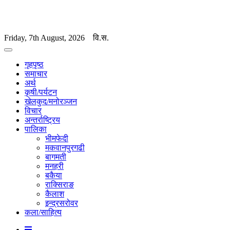
Friday, 7th August, 2026
वि.स.
गृहपृष्ठ
समाचार
अर्थ
कृषी/पर्यटन
खेलकुद/मनोरञ्जन
विचार
अन्तर्राष्ट्रिय
पालिका
भीमफेदी
मकवानपुरगढी
बागमती
मनहरी
बकैया
राक्सिराङ
कैलाश
इन्द्रसरोवर
कला/साहित्य