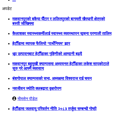
अपडेट
मकवानपुरको बकैया घैँटार र ललितपुरको बागमती खैरघारी क्षेत्रको
बस्ती जोखिममा
कैलाशका स्वास्थ्यकर्मीलाई स्वास्थ्य व्यवस्थापन सूचना प्रणाली तालिम
हेटौँडामा व्यापक फैलियो ‘पार्थेनियम’ झार
धूप उत्पादनबाट हेटौँडाका गृहिणीको आम्दानी बढ्दै
मकवानपुर बहुमुखी क्याम्पसमा अध्ययनत हेटौँडाका लकेश सापकोटाले
सुरु गरे आफ्नै व्यवसाय
बंशगोपाल क्याम्पसको सभा, अध्यक्षमा विश्वराज राई चयन
नवजीवन ज्योति क्लबद्वारा वृक्षरोपण
भीमसेन पौडेल
हेटाैँडामा जलवायु परिवर्तन नीति २०८३ तर्जुमा सम्बन्धी गोष्ठी