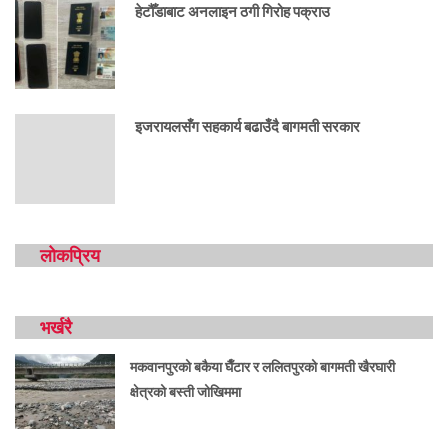
हेटौँडाबाट अनलाइन ठगी गिरोह पक्राउ
इजरायलसँग सहकार्य बढाउँदै बागमती सरकार
लोकप्रिय
भर्खरै
मकवानपुरको बकैया घैँटार र ललितपुरको बागमती खैरघारी
क्षेत्रको बस्ती जोखिममा