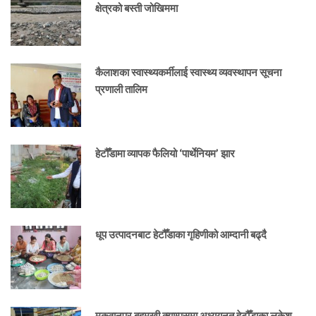
क्षेत्रको बस्ती जोखिममा
कैलाशका स्वास्थ्यकर्मीलाई स्वास्थ्य व्यवस्थापन सूचना
प्रणाली तालिम
हेटौँडामा व्यापक फैलियो ‘पार्थेनियम’ झार
धूप उत्पादनबाट हेटौँडाका गृहिणीको आम्दानी बढ्दै
मकवानपुर बहुमुखी क्याम्पसमा अध्ययनत हेटौँडाका लकेश