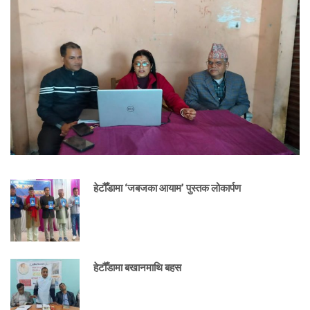
हेटौँडामा ‘जबजका आयाम’ पुस्तक लोकार्पण
हेटौँडामा बखानमाथि बहस