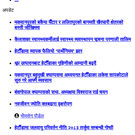
अपडेट
मकवानपुरको बकैया घैँटार र ललितपुरको बागमती खैरघारी क्षेत्रको
बस्ती जोखिममा
कैलाशका स्वास्थ्यकर्मीलाई स्वास्थ्य व्यवस्थापन सूचना प्रणाली तालिम
हेटौँडामा व्यापक फैलियो ‘पार्थेनियम’ झार
धूप उत्पादनबाट हेटौँडाका गृहिणीको आम्दानी बढ्दै
मकवानपुर बहुमुखी क्याम्पसमा अध्ययनत हेटौँडाका लकेश सापकोटाले
सुरु गरे आफ्नै व्यवसाय
बंशगोपाल क्याम्पसको सभा, अध्यक्षमा विश्वराज राई चयन
नवजीवन ज्योति क्लबद्वारा वृक्षरोपण
भीमसेन पौडेल
हेटाैँडामा जलवायु परिवर्तन नीति २०८३ तर्जुमा सम्बन्धी गोष्ठी