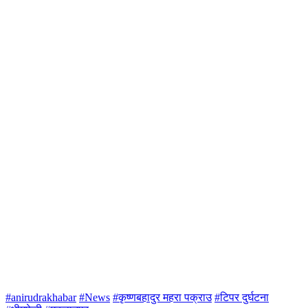
#anirudrakhabar
#News
#कृष्णबहादुर महरा पक्राउ
#टिपर दुर्घटना