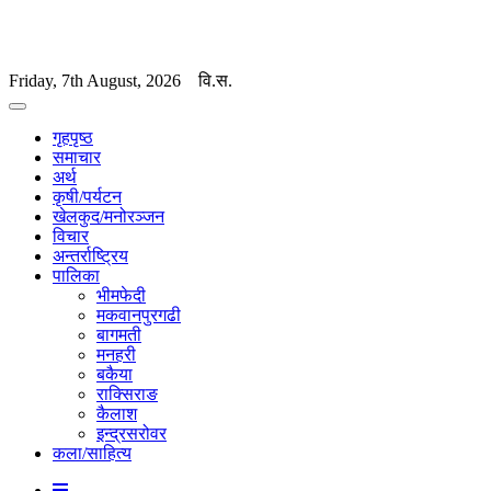
Friday, 7th August, 2026
वि.स.
गृहपृष्ठ
समाचार
अर्थ
कृषी/पर्यटन
खेलकुद/मनोरञ्जन
विचार
अन्तर्राष्ट्रिय
पालिका
भीमफेदी
मकवानपुरगढी
बागमती
मनहरी
बकैया
राक्सिराङ
कैलाश
इन्द्रसरोवर
कला/साहित्य