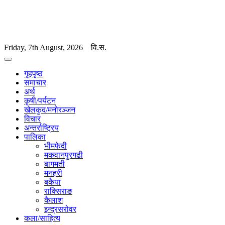
Friday, 7th August, 2026
वि.स.
गृहपृष्ठ
समाचार
अर्थ
कृषी/पर्यटन
खेलकुद/मनोरञ्जन
विचार
अन्तर्राष्ट्रिय
पालिका
भीमफेदी
मकवानपुरगढी
बागमती
मनहरी
बकैया
राक्सिराङ
कैलाश
इन्द्रसरोवर
कला/साहित्य