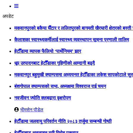
अपडेट
मकवानपुरको बकैया घैँटार र ललितपुरको बागमती खैरघारी क्षेत्रको बस्त
कैलाशका स्वास्थ्यकर्मीलाई स्वास्थ्य व्यवस्थापन सूचना प्रणाली तालिम
हेटौँडामा व्यापक फैलियो ‘पार्थेनियम’ झार
धूप उत्पादनबाट हेटौँडाका गृहिणीको आम्दानी बढ्दै
मकवानपुर बहुमुखी क्याम्पसमा अध्ययनत हेटौँडाका लकेश सापकोटाले सुरु
बंशगोपाल क्याम्पसको सभा, अध्यक्षमा विश्वराज राई चयन
नवजीवन ज्योति क्लबद्वारा वृक्षरोपण
भीमसेन पौडेल
हेटाैँडामा जलवायु परिवर्तन नीति २०८३ तर्जुमा सम्बन्धी गोष्ठी
हेटौँडाबाट अनलाइन ठगी गिरोह पक्राउ