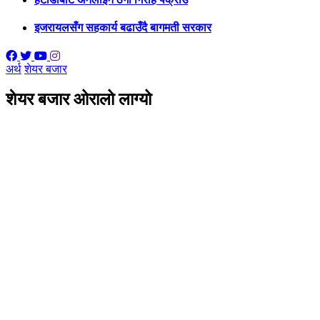
इजरायलसँग सहकार्य बढाउँदै बागमती सरकार
अर्थ
शेयर बजार
शेयर बजार ओरालो लाग्यो